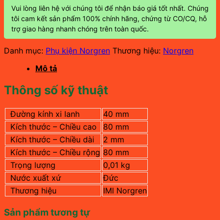
Vui lòng liên hệ với chúng tôi để nhận báo giá tốt nhất. Chúng
tôi cam kết sản phẩm 100% chính hãng, chứng từ CO/CQ, hỗ
trợ giao hàng nhanh chóng trên toàn quốc.
Danh mục:
Phụ kiện Norgren
Thương hiệu:
Norgren
Mô tả
Thông số kỹ thuật
Đường kính xi lanh
40 mm
Kích thước – Chiều cao
80 mm
Kích thước – Chiều dài
2 mm
Kích thước – Chiều rộng
80 mm
Trọng lượng
0,01 kg
Nước xuất xứ
Đức
Thương hiệu
IMI Norgren
Sản phẩm tương tự