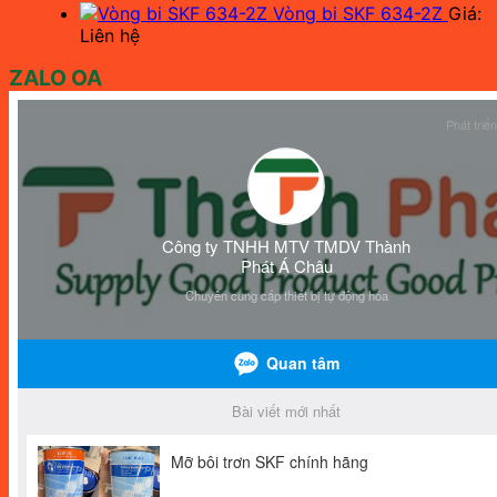
Vòng bi SKF 634-2Z
Giá:
Liên hệ
ZALO OA