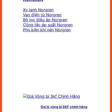
Xy lanh Norgren
Van điện từ Norgren
Bộ lọc điêu áp Norgren
Công tắc áp suất Norgren
Phụ kiện khí nén Norgren
Đại lý vòng bi SKF chính hãng