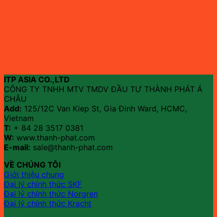
ITP ASIA CO.,LTD
CÔNG TY TNHH MTV TMDV ĐẦU TƯ THÀNH PHÁT Á
CHÂU
Add:
125/12C Van Kiep St, Gia Đinh Ward, HCMC,
Vietnam
T:
+ 84 28 3517 0381
W:
www.thanh-phat.com
E-mail:
sale@thanh-phat.com
VỀ CHÚNG TÔI
Giới thiệu chung
Đại lý chính thức SKF
Đại lý chính thức Norgren
Đại lý chính thức Kracht