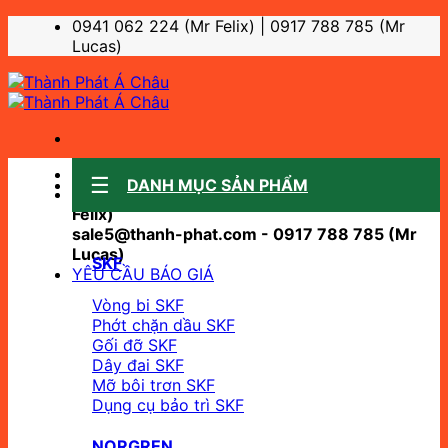
Bỏ
0941 062 224 (Mr Felix) | 0917 788 785 (Mr
qua
Lucas)
nội
dung
Sale support:
DANH MỤC SẢN PHẨM
sale10@thanh-phat.com - 0941 062 224 (Mr
Felix)
sale5@thanh-phat.com - 0917 788 785 (Mr
Lucas)
SKF
YÊU CẦU BÁO GIÁ
Vòng bi SKF
Phớt chặn dầu SKF
Gối đỡ SKF
Dây đai SKF
Mỡ bôi trơn SKF
Dụng cụ bảo trì SKF
NORGREN