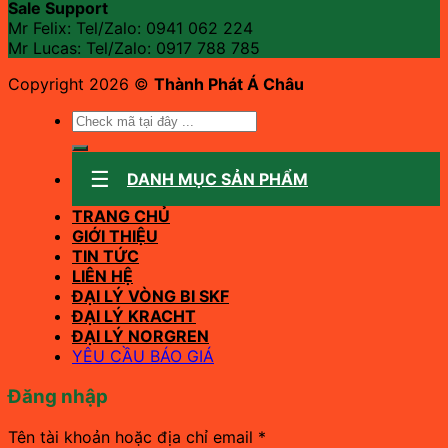
Sale Support
Mr Felix: Tel/Zalo:
0941 062 224
Mr Lucas: Tel/Zalo: 0917 788 785
Copyright 2026 ©
Thành Phát Á Châu
Tìm
kiếm:
DANH MỤC SẢN PHẨM
TRANG CHỦ
GIỚI THIỆU
TIN TỨC
LIÊN HỆ
ĐẠI LÝ VÒNG BI SKF
ĐẠI LÝ KRACHT
ĐẠI LÝ NORGREN
YÊU CẦU BÁO GIÁ
Đăng nhập
Bắt
Tên tài khoản hoặc địa chỉ email
*