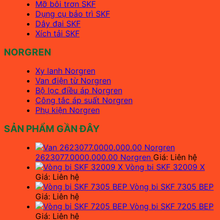
Mỡ bôi trơn SKF
Dụng cụ bảo trì SKF
Dây đai SKF
Xích tải SKF
NORGREN
Xy lanh Norgren
Van điện từ Norgren
Bộ lọc điều áp Norgren
Công tắc áp suất Norgren
Phụ kiện Norgren
SẢN PHẨM GẦN ĐÂY
2623077.0000.000.00 Norgren
Giá: Liên hệ
Vòng bi SKF 32009 X
Giá: Liên hệ
Vòng bi SKF 7305 BEP
Giá: Liên hệ
Vòng bi SKF 7205 BEP
Giá: Liên hệ