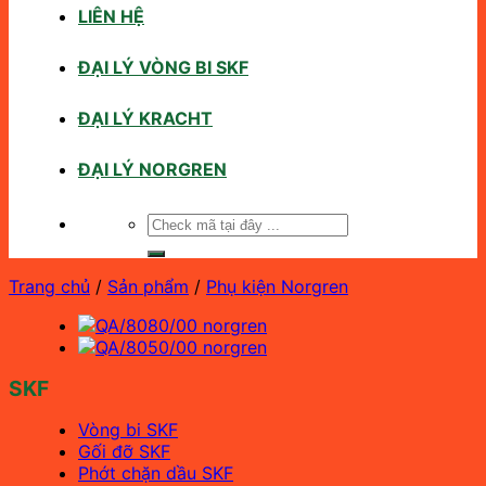
LIÊN HỆ
ĐẠI LÝ VÒNG BI SKF
ĐẠI LÝ KRACHT
ĐẠI LÝ NORGREN
Tìm
kiếm:
Trang chủ
/
Sản phẩm
/
Phụ kiện Norgren
SKF
Vòng bi SKF
Gối đỡ SKF
Phớt chặn dầu SKF