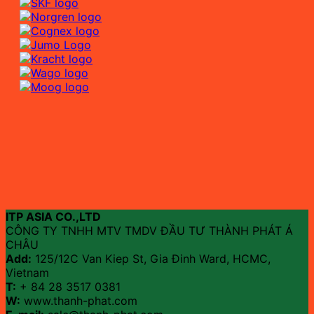
ITP ASIA CO.,LTD
CÔNG TY TNHH MTV TMDV ĐẦU TƯ THÀNH PHÁT Á
CHÂU
Add:
125/12C Van Kiep St, Gia Đinh Ward, HCMC,
Vietnam
T:
+ 84 28 3517 0381
W:
www.thanh-phat.com