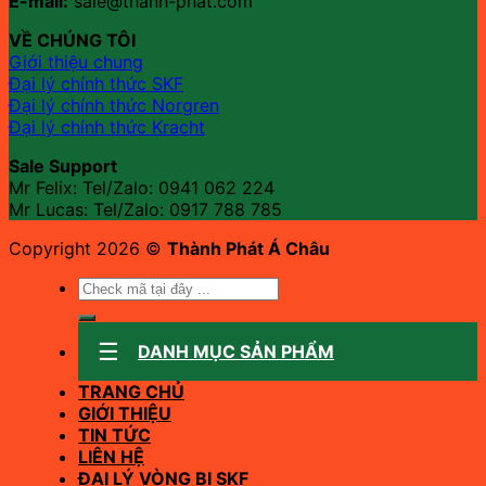
E-mail:
sale@thanh-phat.com
VỀ CHÚNG TÔI
Giới thiệu chung
Đại lý chính thức SKF
Đại lý chính thức Norgren
Đại lý chính thức Kracht
Sale Support
Mr Felix: Tel/Zalo:
0941 062 224
Mr Lucas: Tel/Zalo: 0917 788 785
Copyright 2026 ©
Thành Phát Á Châu
Tìm
kiếm:
DANH MỤC SẢN PHẨM
TRANG CHỦ
GIỚI THIỆU
TIN TỨC
LIÊN HỆ
ĐẠI LÝ VÒNG BI SKF