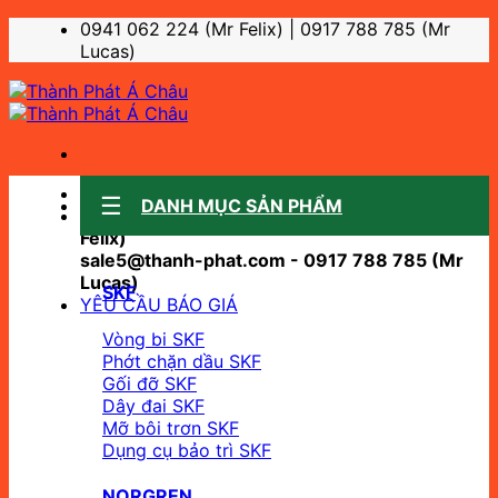
Bỏ
0941 062 224 (Mr Felix) | 0917 788 785 (Mr
qua
Lucas)
nội
dung
Sale support:
DANH MỤC SẢN PHẨM
sale10@thanh-phat.com - 0941 062 224 (Mr
Felix)
sale5@thanh-phat.com - 0917 788 785 (Mr
Lucas)
SKF
YÊU CẦU BÁO GIÁ
Vòng bi SKF
Phớt chặn dầu SKF
Gối đỡ SKF
Dây đai SKF
Mỡ bôi trơn SKF
Dụng cụ bảo trì SKF
NORGREN