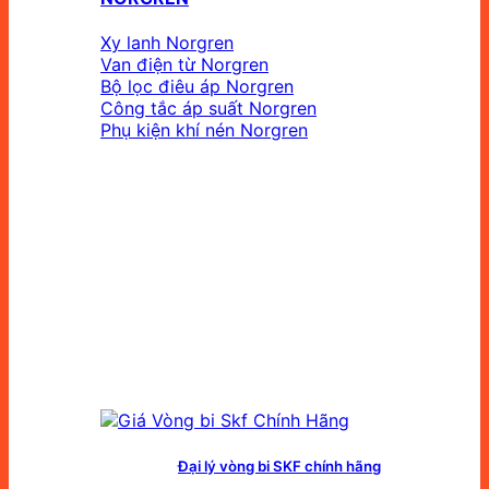
Xy lanh Norgren
Van điện từ Norgren
Bộ lọc điêu áp Norgren
Công tắc áp suất Norgren
Phụ kiện khí nén Norgren
Đại lý vòng bi SKF chính hãng