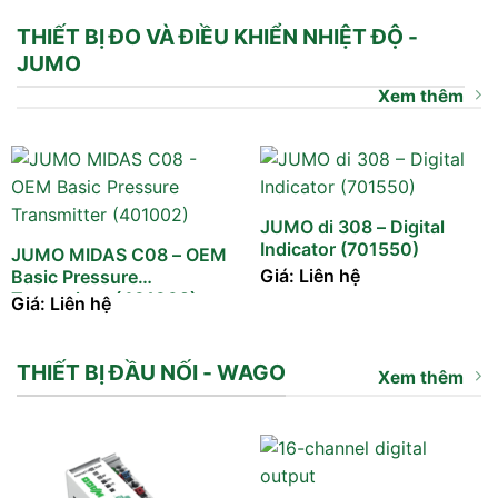
THIẾT BỊ ĐO VÀ ĐIỀU KHIỂN NHIỆT ĐỘ -
JUMO
Xem thêm
JUMO di 308 – Digital
Indicator (701550)
JUMO MIDAS C08 – OEM
Giá: Liên hệ
Basic Pressure
Transmitter (401002)
Giá: Liên hệ
THIẾT BỊ ĐẦU NỐI - WAGO
Xem thêm