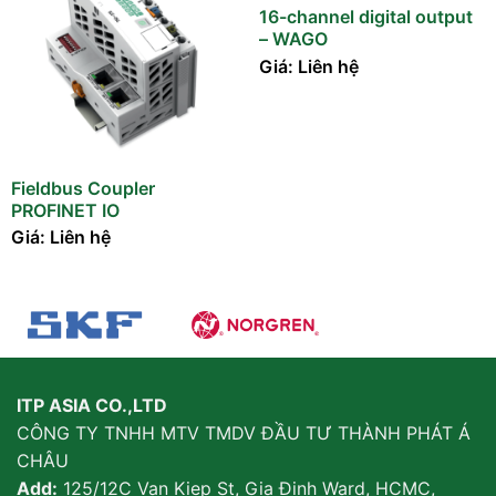
16-channel digital output
– WAGO
Giá: Liên hệ
Fieldbus Coupler
PROFINET IO
Giá: Liên hệ
ITP ASIA CO.,LTD
CÔNG TY TNHH MTV TMDV ĐẦU TƯ THÀNH PHÁT Á
CHÂU
Add:
125/12C Van Kiep St, Gia Đinh Ward, HCMC,