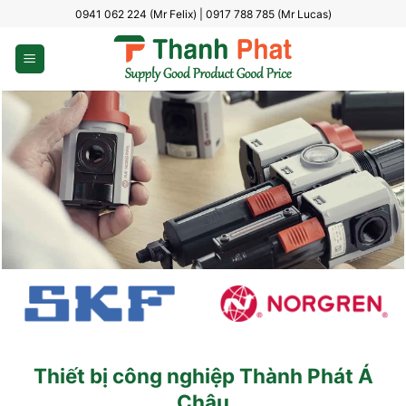
Bỏ
0941 062 224 (Mr Felix) | 0917 788 785 (Mr Lucas)
qua
nội
dung
Thiết bị công nghiệp Thành Phát Á
Châu