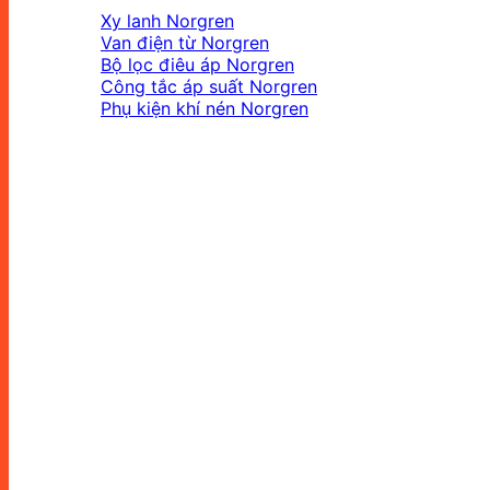
Xy lanh Norgren
Van điện từ Norgren
Bộ lọc điêu áp Norgren
Công tắc áp suất Norgren
Phụ kiện khí nén Norgren