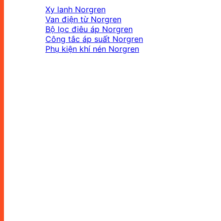
Xy lanh Norgren
Van điện từ Norgren
Bộ lọc điêu áp Norgren
Công tắc áp suất Norgren
Phụ kiện khí nén Norgren