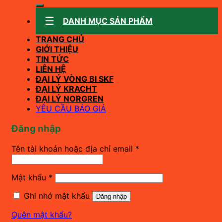
kiếm:
DANH MỤC SẢN PHẨM
TRANG CHỦ
GIỚI THIỆU
TIN TỨC
LIÊN HỆ
ĐẠI LÝ VÒNG BI SKF
ĐẠI LÝ KRACHT
ĐẠI LÝ NORGREN
YÊU CẦU BÁO GIÁ
Đăng nhập
Bắt
Tên tài khoản hoặc địa chỉ email
*
buộc
Bắt
Mật khẩu
*
buộc
Ghi nhớ mật khẩu
Đăng nhập
Quên mật khẩu?