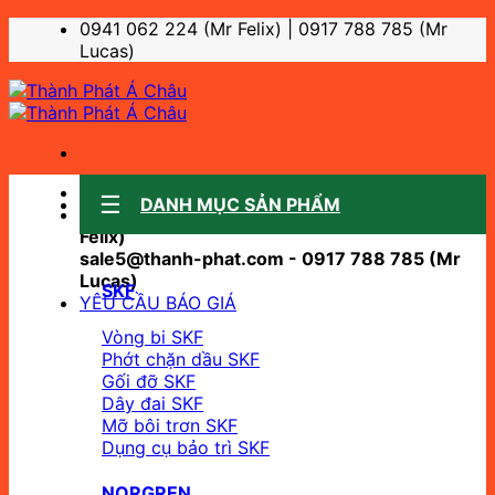
Bỏ
0941 062 224 (Mr Felix) | 0917 788 785 (Mr
qua
Lucas)
nội
dung
Sale support:
DANH MỤC SẢN PHẨM
sale10@thanh-phat.com - 0941 062 224 (Mr
Felix)
sale5@thanh-phat.com - 0917 788 785 (Mr
Lucas)
SKF
YÊU CẦU BÁO GIÁ
Vòng bi SKF
Phớt chặn dầu SKF
Gối đỡ SKF
Dây đai SKF
Mỡ bôi trơn SKF
Dụng cụ bảo trì SKF
NORGREN