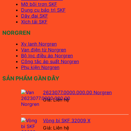
Mỡ bôi trơn SKF
Dụng cụ bảo trì SKF
Dây đai SKF
Xích tải SKF
NORGREN
Xy lanh Norgren
Van điện từ Norgren
Bộ lọc điều áp Norgren
Công tắc áp suất Norgren
Phụ kiện Norgren
SẢN PHẨM GẦN ĐÂY
2623077.0000.000.00 Norgren
Giá: Liên hệ
Vòng bi SKF 32009 X
Giá: Liên hệ