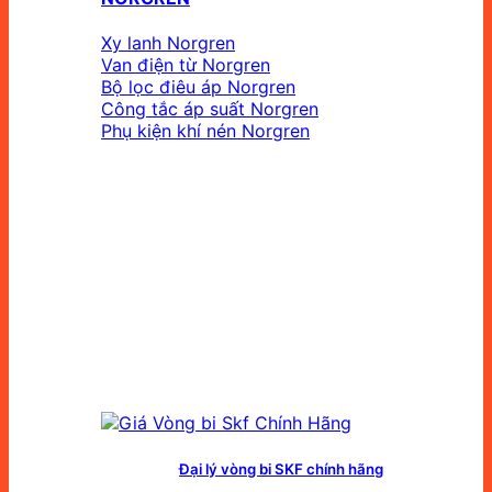
Xy lanh Norgren
Van điện từ Norgren
Bộ lọc điêu áp Norgren
Công tắc áp suất Norgren
Phụ kiện khí nén Norgren
Đại lý vòng bi SKF chính hãng