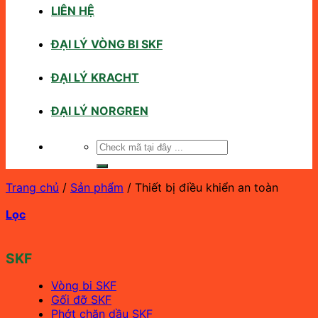
LIÊN HỆ
ĐẠI LÝ VÒNG BI SKF
ĐẠI LÝ KRACHT
ĐẠI LÝ NORGREN
Tìm
kiếm:
Trang chủ
/
Sản phẩm
/
Thiết bị điều khiển an toàn
Lọc
SKF
Vòng bi SKF
Gối đỡ SKF
Phớt chặn dầu SKF