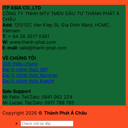
ITP ASIA CO.,LTD
CÔNG TY TNHH MTV TMDV ĐẦU TƯ THÀNH PHÁT Á
CHÂU
Add:
125/12C Van Kiep St, Gia Đinh Ward, HCMC,
Vietnam
T:
+ 84 28 3517 0381
W:
www.thanh-phat.com
E-mail:
sale@thanh-phat.com
VỀ CHÚNG TÔI
Giới thiệu chung
Đại lý chính thức SKF
Đại lý chính thức Norgren
Đại lý chính thức Kracht
Sale Support
Mr Felix: Tel/Zalo:
0941 062 224
Mr Lucas: Tel/Zalo: 0917 788 785
Copyright 2026 ©
Thành Phát Á Châu
Tìm