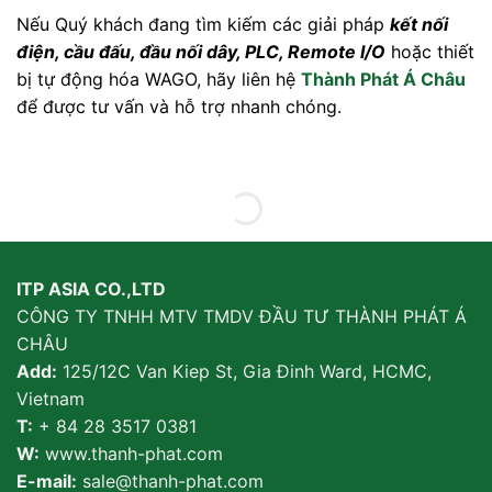
Nếu Quý khách đang tìm kiếm các giải pháp
kết nối
điện, cầu đấu, đầu nối dây, PLC, Remote I/O
hoặc thiết
bị tự động hóa WAGO, hãy liên hệ
Thành Phát Á Châu
để được tư vấn và hỗ trợ nhanh chóng.
ITP ASIA CO.,LTD
CÔNG TY TNHH MTV TMDV ĐẦU TƯ THÀNH PHÁT Á
CHÂU
Add:
125/12C Van Kiep St, Gia Đinh Ward, HCMC,
Vietnam
T:
+ 84 28 3517 0381
W:
www.thanh-phat.com
E-mail:
sale@thanh-phat.com