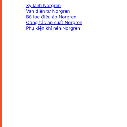
Xy lanh Norgren
Van điện từ Norgren
Bộ lọc điêu áp Norgren
Công tắc áp suất Norgren
Phụ kiện khí nén Norgren