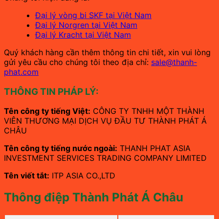
Đại lý vòng bi SKF tại Việt Nam
Đại lý Norgren tại Việt Nam
Đại lý Kracht tại Việt Nam
Quý khách hàng cần thêm thông tin chi tiết, xin vui lòng
gửi yêu cầu cho chúng tôi theo địa chỉ:
sale@thanh-
phat.com
THÔNG TIN PHÁP LÝ:
Tên công ty tiếng Việt:
CÔNG TY TNHH MỘT THÀNH
VIÊN THƯƠNG MẠI DỊCH VỤ ĐẦU TƯ THÀNH PHÁT Á
CHÂU
Tên công ty tiếng nước ngoài:
THANH PHAT ASIA
INVESTMENT SERVICES TRADING COMPANY LIMITED
Tên viết tắt:
ITP ASIA CO.,LTD
Thông điệp Thành Phát Á Châu