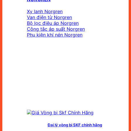
Xy lanh Norgren
Van điện từ Norgren
Bộ lọc điêu áp Norgren
Công tắc áp suất Norgren
Phụ kiện khí nén Norgren
Đại lý vòng bi SKF chính hãng