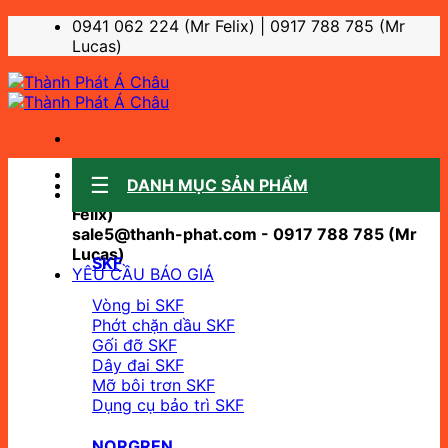
Bỏ
0941 062 224 (Mr Felix) | 0917 788 785 (Mr
qua
Lucas)
nội
dung
Sale support:
DANH MỤC SẢN PHẨM
sale10@thanh-phat.com - 0941 062 224 (Mr
Felix)
sale5@thanh-phat.com - 0917 788 785 (Mr
Lucas)
SKF
YÊU CẦU BÁO GIÁ
Vòng bi SKF
Phớt chặn dầu SKF
Gối đỡ SKF
Dây đai SKF
Mỡ bôi trơn SKF
Dụng cụ bảo trì SKF
NORGREN