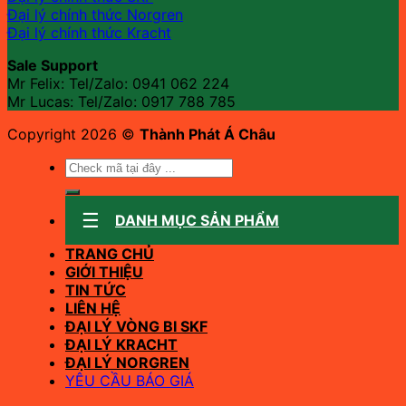
Đại lý chính thức Norgren
Đại lý chính thức Kracht
Sale Support
Mr Felix: Tel/Zalo:
0941 062 224
Mr Lucas: Tel/Zalo: 0917 788 785
Copyright 2026 ©
Thành Phát Á Châu
Tìm
kiếm:
DANH MỤC SẢN PHẨM
TRANG CHỦ
GIỚI THIỆU
TIN TỨC
LIÊN HỆ
ĐẠI LÝ VÒNG BI SKF
ĐẠI LÝ KRACHT
ĐẠI LÝ NORGREN
YÊU CẦU BÁO GIÁ