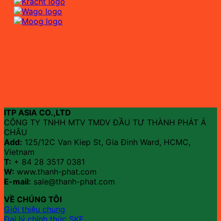
ITP ASIA CO.,LTD
CÔNG TY TNHH MTV TMDV ĐẦU TƯ THÀNH PHÁT Á
CHÂU
Add:
125/12C Van Kiep St, Gia Đinh Ward, HCMC,
Vietnam
T:
+ 84 28 3517 0381
W:
www.thanh-phat.com
E-mail:
sale@thanh-phat.com
VỀ CHÚNG TÔI
Giới thiệu chung
Đại lý chính thức SKF