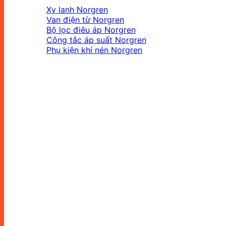
Xy lanh Norgren
Van điện từ Norgren
Bộ lọc điêu áp Norgren
Công tắc áp suất Norgren
Phụ kiện khí nén Norgren