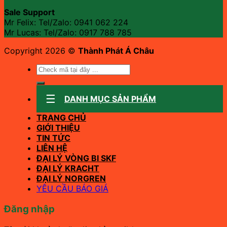
Sale Support
Mr Felix: Tel/Zalo:
0941 062 224
Mr Lucas: Tel/Zalo: 0917 788 785
Copyright 2026 ©
Thành Phát Á Châu
Tìm
kiếm:
DANH MỤC SẢN PHẨM
TRANG CHỦ
GIỚI THIỆU
TIN TỨC
LIÊN HỆ
ĐẠI LÝ VÒNG BI SKF
ĐẠI LÝ KRACHT
ĐẠI LÝ NORGREN
YÊU CẦU BÁO GIÁ
Đăng nhập