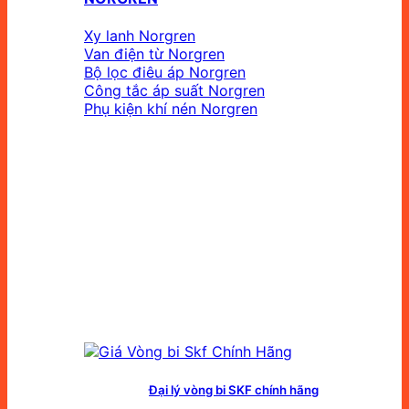
Xy lanh Norgren
Van điện từ Norgren
Bộ lọc điêu áp Norgren
Công tắc áp suất Norgren
Phụ kiện khí nén Norgren
Đại lý vòng bi SKF chính hãng