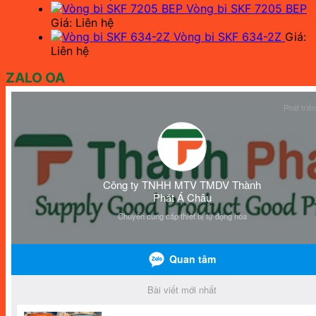
Vòng bi SKF 7205 BEP
Giá: Liên hệ
Vòng bi SKF 634-2Z
Giá:
Liên hệ
ZALO OA