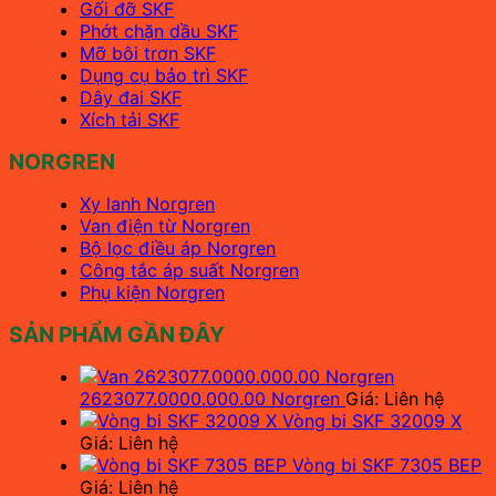
Gối đỡ SKF
Phớt chặn dầu SKF
Mỡ bôi trơn SKF
Dụng cụ bảo trì SKF
Dây đai SKF
Xích tải SKF
NORGREN
Xy lanh Norgren
Van điện từ Norgren
Bộ lọc điều áp Norgren
Công tắc áp suất Norgren
Phụ kiện Norgren
SẢN PHẨM GẦN ĐÂY
2623077.0000.000.00 Norgren
Giá: Liên hệ
Vòng bi SKF 32009 X
Giá: Liên hệ
Vòng bi SKF 7305 BEP
Giá: Liên hệ