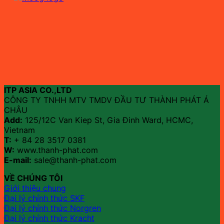
ITP ASIA CO.,LTD
CÔNG TY TNHH MTV TMDV ĐẦU TƯ THÀNH PHÁT Á
CHÂU
Add:
125/12C Van Kiep St, Gia Đinh Ward, HCMC,
Vietnam
T:
+ 84 28 3517 0381
W:
www.thanh-phat.com
E-mail:
sale@thanh-phat.com
VỀ CHÚNG TÔI
Giới thiệu chung
Đại lý chính thức SKF
Đại lý chính thức Norgren
Đại lý chính thức Kracht