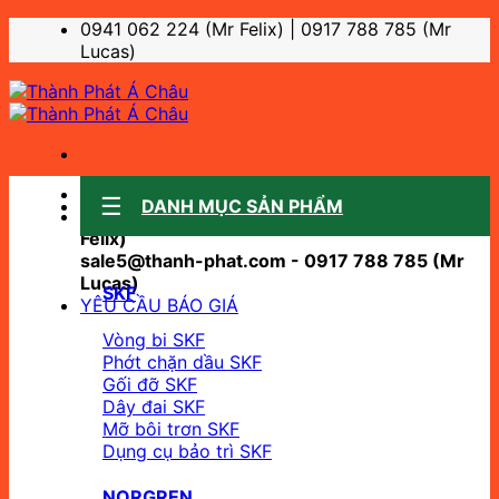
Bỏ
0941 062 224 (Mr Felix) | 0917 788 785 (Mr
qua
Lucas)
nội
dung
Sale support:
DANH MỤC SẢN PHẨM
sale10@thanh-phat.com - 0941 062 224 (Mr
Felix)
sale5@thanh-phat.com - 0917 788 785 (Mr
Lucas)
SKF
YÊU CẦU BÁO GIÁ
Vòng bi SKF
Phớt chặn dầu SKF
Gối đỡ SKF
Dây đai SKF
Mỡ bôi trơn SKF
Dụng cụ bảo trì SKF
NORGREN