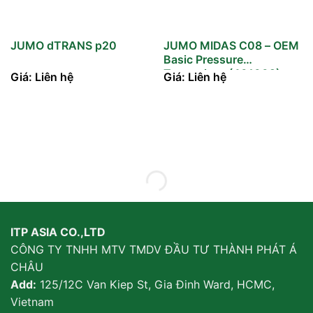
JUMO dTRANS p20
JUMO MIDAS C08 – OEM
Basic Pressure
Transmitter (401002)
Giá: Liên hệ
Giá: Liên hệ
ITP ASIA CO.,LTD
CÔNG TY TNHH MTV TMDV ĐẦU TƯ THÀNH PHÁT Á
CHÂU
Add:
125/12C Van Kiep St, Gia Đinh Ward, HCMC,
Vietnam