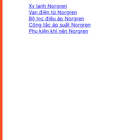
Xy lanh Norgren
Van điện từ Norgren
Bộ lọc điêu áp Norgren
Công tắc áp suất Norgren
Phụ kiện khí nén Norgren