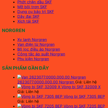
Phớt chặn dầu SKF
Mỡ bôi trơn SKF
Dụng cụ bảo trì SKF
Dây đai SKF
Xích tải SKF
NORGREN
Xy lanh Norgren
Van điện từ Norgren
Bộ lọc điều áp Norgren
Công tắc áp suất Norgren
Phụ kiện Norgren
SẢN PHẨM GẦN ĐÂY
2623077.0000.000.00 Norgren
Giá: Liên hệ
Vòng bi SKF 32009 X
Giá: Liên hệ
Vòng bi SKF 7305 BEP
Giá: Liên hệ
Vòng bi SKF 7205 BEP