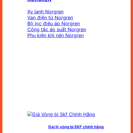
Xy lanh Norgren
Van điện từ Norgren
Bộ lọc điêu áp Norgren
Công tắc áp suất Norgren
Phụ kiện khí nén Norgren
Đại lý vòng bi SKF chính hãng