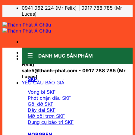
Bỏ
0941 062 224 (Mr Felix) | 0917 788 785 (Mr
qua
Lucas)
nội
dung
Sale support:
DANH MỤC SẢN PHẨM
sale10@thanh-phat.com - 0941 062 224 (Mr
Felix)
sale5@thanh-phat.com - 0917 788 785 (Mr
Lucas)
SKF
YÊU CẦU BÁO GIÁ
Vòng bi SKF
Phớt chặn dầu SKF
Gối đỡ SKF
Dây đai SKF
Mỡ bôi trơn SKF
Dụng cụ bảo trì SKF
NORGREN