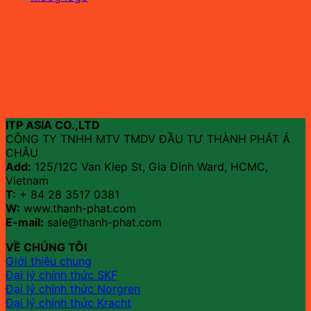
ITP ASIA CO.,LTD
CÔNG TY TNHH MTV TMDV ĐẦU TƯ THÀNH PHÁT Á
CHÂU
Add:
125/12C Van Kiep St, Gia Đinh Ward, HCMC,
Vietnam
T:
+ 84 28 3517 0381
W:
www.thanh-phat.com
E-mail:
sale@thanh-phat.com
VỀ CHÚNG TÔI
Giới thiệu chung
Đại lý chính thức SKF
Đại lý chính thức Norgren
Đại lý chính thức Kracht