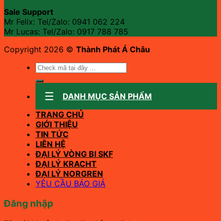
Sale Support
Mr Felix: Tel/Zalo:
0941 062 224
Mr Lucas: Tel/Zalo: 0917 788 785
Copyright 2026 ©
Thành Phát Á Châu
Tìm
kiếm:
DANH MỤC SẢN PHẨM
TRANG CHỦ
GIỚI THIỆU
TIN TỨC
LIÊN HỆ
ĐẠI LÝ VÒNG BI SKF
ĐẠI LÝ KRACHT
ĐẠI LÝ NORGREN
YÊU CẦU BÁO GIÁ
Đăng nhập