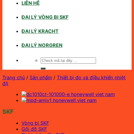
LIÊN HỆ
ĐẠI LÝ VÒNG BI SKF
ĐẠI LÝ KRACHT
ĐẠI LÝ NORGREN
Tìm
kiếm:
Trang chủ
/
Sản phẩm
/
Thiết bị đo và điều khiển nhiệt
độ
SKF
Vòng bi SKF
Gối đỡ SKF