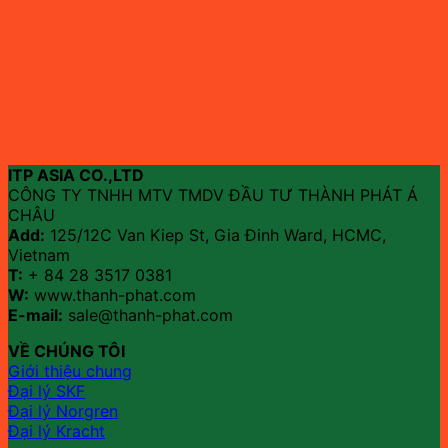
ITP ASIA CO.,LTD
CÔNG TY TNHH MTV TMDV ĐẦU TƯ THÀNH PHÁT Á
CHÂU
Add:
125/12C Van Kiep St, Gia Đinh Ward, HCMC,
Vietnam
T:
+ 84 28 3517 0381
W:
www.thanh-phat.com
E-mail:
sale@thanh-phat.com
VỀ CHÚNG TÔI
Giới thiệu chung
Đại lý SKF
Đại lý Norgren
Đại lý Kracht