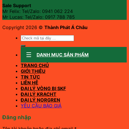
Sale Support
Mr Felix: Tel/Zalo:
0941 062 224
Mr Lucas: Tel/Zalo: 0917 788 785
Copyright 2026 ©
Thành Phát Á Châu
Tìm
kiếm:
DANH MỤC SẢN PHẨM
TRANG CHỦ
GIỚI THIỆU
TIN TỨC
LIÊN HỆ
ĐẠI LÝ VÒNG BI SKF
ĐẠI LÝ KRACHT
ĐẠI LÝ NORGREN
YÊU CẦU BÁO GIÁ
Đăng nhập
Bắt
Tên tài khoản hoặc địa chỉ email
*