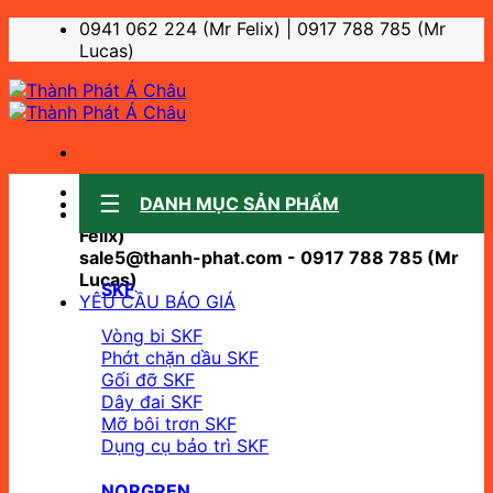
Bỏ
0941 062 224 (Mr Felix) | 0917 788 785 (Mr
qua
Lucas)
nội
dung
Sale support:
DANH MỤC SẢN PHẨM
sale10@thanh-phat.com - 0941 062 224 (Mr
Felix)
sale5@thanh-phat.com - 0917 788 785 (Mr
Lucas)
SKF
YÊU CẦU BÁO GIÁ
Vòng bi SKF
Phớt chặn dầu SKF
Gối đỡ SKF
Dây đai SKF
Mỡ bôi trơn SKF
Dụng cụ bảo trì SKF
NORGREN