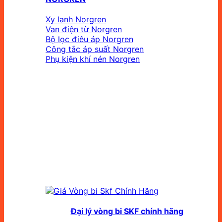
Xy lanh Norgren
Van điện từ Norgren
Bộ lọc điêu áp Norgren
Công tắc áp suất Norgren
Phụ kiện khí nén Norgren
Đại lý vòng bi SKF chính hãng