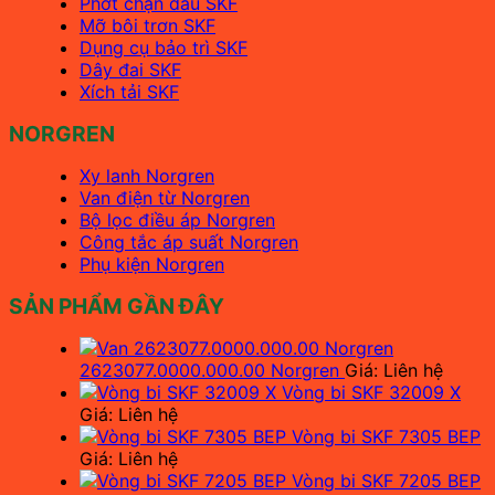
Phớt chặn dầu SKF
Mỡ bôi trơn SKF
Dụng cụ bảo trì SKF
Dây đai SKF
Xích tải SKF
NORGREN
Xy lanh Norgren
Van điện từ Norgren
Bộ lọc điều áp Norgren
Công tắc áp suất Norgren
Phụ kiện Norgren
SẢN PHẨM GẦN ĐÂY
2623077.0000.000.00 Norgren
Giá: Liên hệ
Vòng bi SKF 32009 X
Giá: Liên hệ
Vòng bi SKF 7305 BEP
Giá: Liên hệ
Vòng bi SKF 7205 BEP