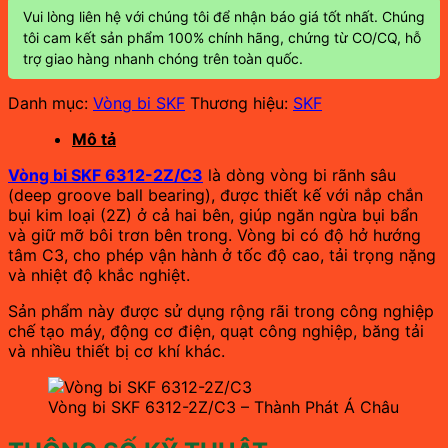
Vui lòng liên hệ với chúng tôi để nhận báo giá tốt nhất. Chúng
tôi cam kết sản phẩm 100% chính hãng, chứng từ CO/CQ, hỗ
trợ giao hàng nhanh chóng trên toàn quốc.
Danh mục:
Vòng bi SKF
Thương hiệu:
SKF
Mô tả
Vòng bi SKF 6312-2Z/C3
là dòng vòng bi rãnh sâu
(deep groove ball bearing), được thiết kế với nắp chắn
bụi kim loại (2Z) ở cả hai bên, giúp ngăn ngừa bụi bẩn
và giữ mỡ bôi trơn bên trong. Vòng bi có độ hở hướng
tâm C3, cho phép vận hành ở tốc độ cao, tải trọng nặng
và nhiệt độ khắc nghiệt.
Sản phẩm này được sử dụng rộng rãi trong công nghiệp
chế tạo máy, động cơ điện, quạt công nghiệp, băng tải
và nhiều thiết bị cơ khí khác.
Vòng bi SKF 6312-2Z/C3 – Thành Phát Á Châu