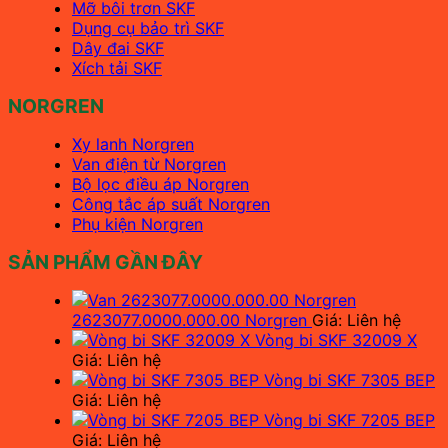
Mỡ bôi trơn SKF
Dụng cụ bảo trì SKF
Dây đai SKF
Xích tải SKF
NORGREN
Xy lanh Norgren
Van điện từ Norgren
Bộ lọc điều áp Norgren
Công tắc áp suất Norgren
Phụ kiện Norgren
SẢN PHẨM GẦN ĐÂY
2623077.0000.000.00 Norgren
Giá: Liên hệ
Vòng bi SKF 32009 X
Giá: Liên hệ
Vòng bi SKF 7305 BEP
Giá: Liên hệ
Vòng bi SKF 7205 BEP
Giá: Liên hệ