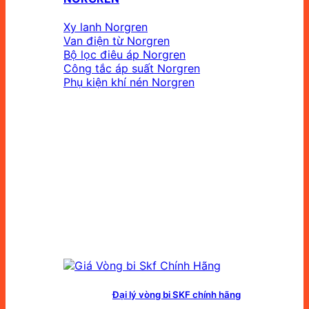
Xy lanh Norgren
Van điện từ Norgren
Bộ lọc điêu áp Norgren
Công tắc áp suất Norgren
Phụ kiện khí nén Norgren
Đại lý vòng bi SKF chính hãng