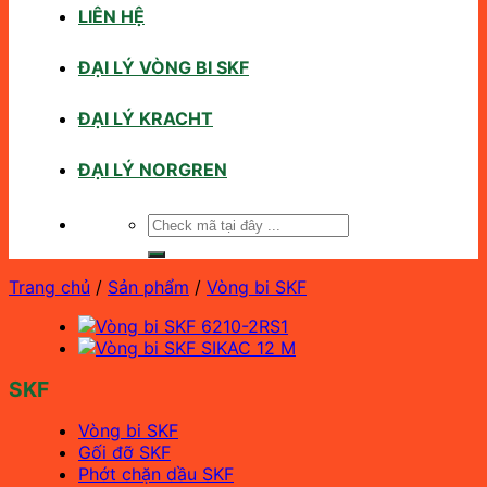
LIÊN HỆ
ĐẠI LÝ VÒNG BI SKF
ĐẠI LÝ KRACHT
ĐẠI LÝ NORGREN
Tìm
kiếm:
Trang chủ
/
Sản phẩm
/
Vòng bi SKF
SKF
Vòng bi SKF
Gối đỡ SKF
Phớt chặn dầu SKF