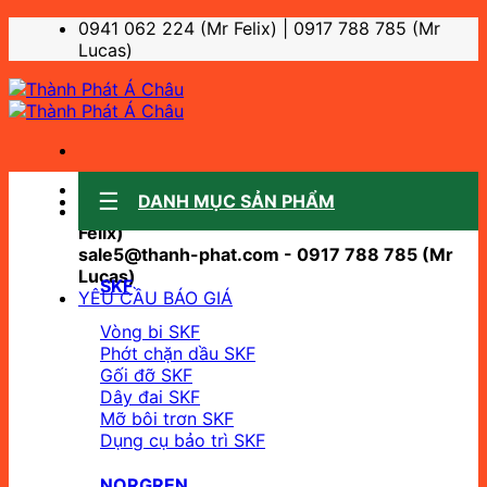
Bỏ
0941 062 224 (Mr Felix) | 0917 788 785 (Mr
qua
Lucas)
nội
dung
Sale support:
DANH MỤC SẢN PHẨM
sale10@thanh-phat.com - 0941 062 224 (Mr
Felix)
sale5@thanh-phat.com - 0917 788 785 (Mr
Lucas)
SKF
YÊU CẦU BÁO GIÁ
Vòng bi SKF
Phớt chặn dầu SKF
Gối đỡ SKF
Dây đai SKF
Mỡ bôi trơn SKF
Dụng cụ bảo trì SKF
NORGREN