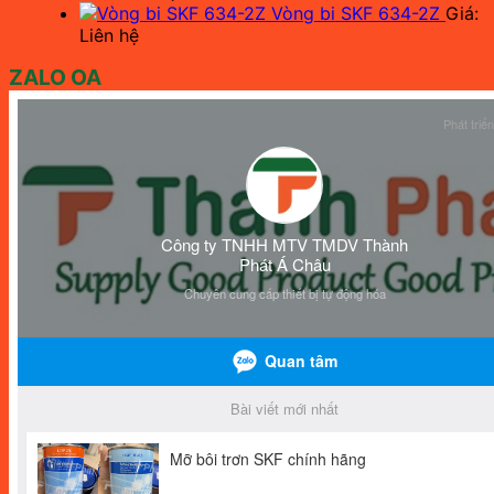
Vòng bi SKF 634-2Z
Giá:
Liên hệ
ZALO OA