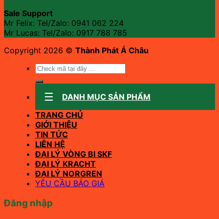
Sale Support
Mr Felix: Tel/Zalo:
0941 062 224
Mr Lucas: Tel/Zalo: 0917 788 785
Copyright 2026 ©
Thành Phát Á Châu
Tìm
kiếm:
DANH MỤC SẢN PHẨM
TRANG CHỦ
GIỚI THIỆU
TIN TỨC
LIÊN HỆ
ĐẠI LÝ VÒNG BI SKF
ĐẠI LÝ KRACHT
ĐẠI LÝ NORGREN
YÊU CẦU BÁO GIÁ
Đăng nhập