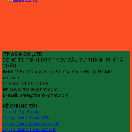
ITP ASIA CO.,LTD
CÔNG TY TNHH MTV TMDV ĐẦU TƯ THÀNH PHÁT Á
CHÂU
Add:
125/12C Van Kiep St, Gia Đinh Ward, HCMC,
Vietnam
T:
+ 84 28 3517 0381
W:
www.thanh-phat.com
E-mail:
sale@thanh-phat.com
VỀ CHÚNG TÔI
Giới thiệu chung
Đại lý chính thức SKF
Đại lý chính thức Norgren
Đại lý chính thức Kracht