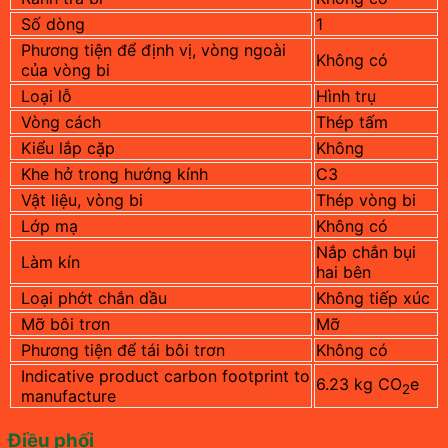
Số dòng
1
Phương tiện để định vị, vòng ngoài
Không có
của vòng bi
Loại lỗ
Hình trụ
Vòng cách
Thép tấm
Kiểu lắp cặp
Không
Khe hở trong hướng kính
C3
Vật liệu, vòng bi
Thép vòng bi
Lớp mạ
Không có
Nắp chắn bụi
Làm kín
hai bên
Loại phớt chắn dầu
Không tiếp xúc
Mỡ bôi trơn
Mỡ
Phương tiện để tái bôi trơn
Không có
Indicative product carbon footprint to
6.23 kg CO
e
2
manufacture
Điều phối