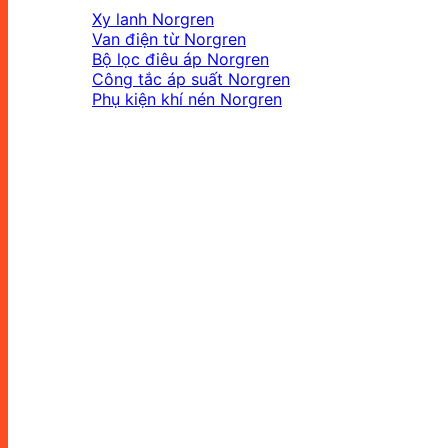
Xy lanh Norgren
Van điện từ Norgren
Bộ lọc điêu áp Norgren
Công tắc áp suất Norgren
Phụ kiện khí nén Norgren