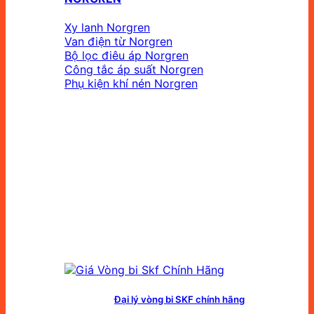
Xy lanh Norgren
Van điện từ Norgren
Bộ lọc điêu áp Norgren
Công tắc áp suất Norgren
Phụ kiện khí nén Norgren
Đại lý vòng bi SKF chính hãng