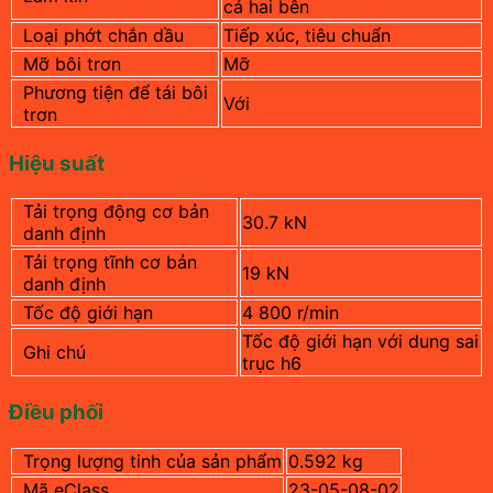
cả hai bên
Loại phớt chắn dầu
Tiếp xúc, tiêu chuẩn
Mỡ bôi trơn
Mỡ
Phương tiện để tái bôi
Với
trơn
Hiệu suất
Tải trọng động cơ bản
30.7 kN
danh định
Tải trọng tĩnh cơ bản
19 kN
danh định
Tốc độ giới hạn
4 800 r/min
Tốc độ giới hạn với dung sai
Ghi chú
trục h6
Điều phối
Trọng lượng tinh của sản phẩm
0.592 kg
Mã eClass
23-05-08-02