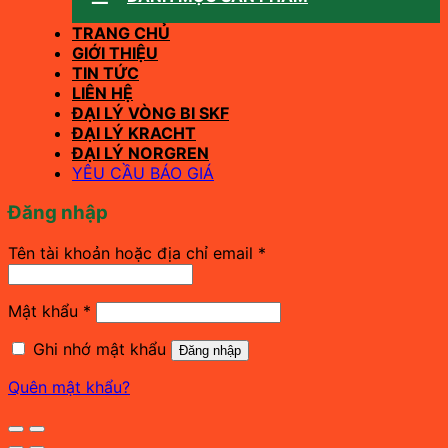
TRANG CHỦ
GIỚI THIỆU
TIN TỨC
LIÊN HỆ
ĐẠI LÝ VÒNG BI SKF
ĐẠI LÝ KRACHT
ĐẠI LÝ NORGREN
YÊU CẦU BÁO GIÁ
Đăng nhập
Bắt
Tên tài khoản hoặc địa chỉ email
*
buộc
Bắt
Mật khẩu
*
buộc
Ghi nhớ mật khẩu
Đăng nhập
Quên mật khẩu?