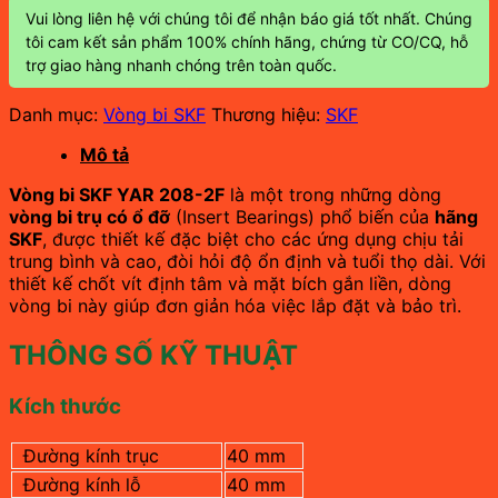
Vui lòng liên hệ với chúng tôi để nhận báo giá tốt nhất. Chúng
tôi cam kết sản phẩm 100% chính hãng, chứng từ CO/CQ, hỗ
trợ giao hàng nhanh chóng trên toàn quốc.
Danh mục:
Vòng bi SKF
Thương hiệu:
SKF
Mô tả
Vòng bi SKF YAR 208-2F
là một trong những dòng
vòng bi trụ có ổ đỡ
(Insert Bearings) phổ biến của
hãng
SKF
, được thiết kế đặc biệt cho các ứng dụng chịu tải
trung bình và cao, đòi hỏi độ ổn định và tuổi thọ dài. Với
thiết kế chốt vít định tâm và mặt bích gắn liền, dòng
vòng bi này giúp đơn giản hóa việc lắp đặt và bảo trì.
THÔNG SỐ KỸ THUẬT
Kích thước
Đường kính trục
40 mm
Đường kính lỗ
40 mm