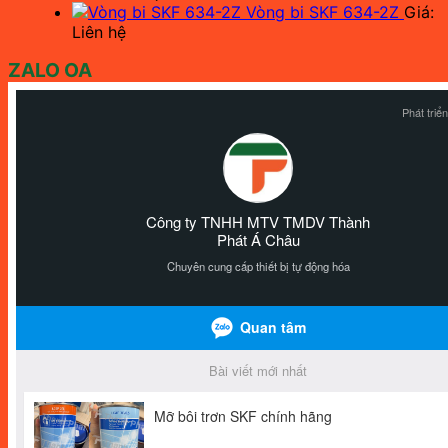
Vòng bi SKF 634-2Z
Giá:
Liên hệ
ZALO OA