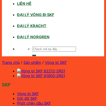
LIÊN HỆ
ĐẠI LÝ VÒNG BI SKF
ĐẠI LÝ KRACHT
ĐẠI LÝ NORGREN
Tìm
kiếm:
Trang chủ
/
Sản phẩm
/
Vòng bi SKF
SKF
Vòng bi SKF
Gối đỡ SKF
Phớt chặn dầu SKF