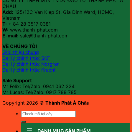
CÔNG TY TNHH MTV TMDV ĐẦU TƯ THÀNH PHÁT Á
CHÂU
Add:
125/12C Van Kiep St, Gia Đinh Ward, HCMC,
Vietnam
T:
+ 84 28 3517 0381
W:
www.thanh-phat.com
E-mail:
sale@thanh-phat.com
VỀ CHÚNG TÔI
Giới thiệu chung
Đại lý chính thức SKF
Đại lý chính thức Norgren
Đại lý chính thức Kracht
Sale Support
Mr Felix: Tel/Zalo:
0941 062 224
Mr Lucas: Tel/Zalo: 0917 788 785
Copyright 2026 ©
Thành Phát Á Châu
Tìm
kiếm:
DANH MỤC SẢN PHẨM