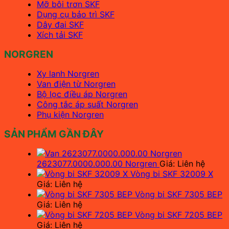
Mỡ bôi trơn SKF
Dụng cụ bảo trì SKF
Dây đai SKF
Xích tải SKF
NORGREN
Xy lanh Norgren
Van điện từ Norgren
Bộ lọc điều áp Norgren
Công tắc áp suất Norgren
Phụ kiện Norgren
SẢN PHẨM GẦN ĐÂY
2623077.0000.000.00 Norgren
Giá: Liên hệ
Vòng bi SKF 32009 X
Giá: Liên hệ
Vòng bi SKF 7305 BEP
Giá: Liên hệ
Vòng bi SKF 7205 BEP
Giá: Liên hệ