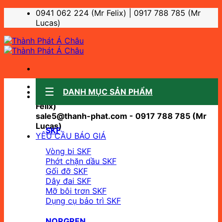
Bỏ
0941 062 224 (Mr Felix) | 0917 788 785 (Mr
qua
Lucas)
nội
dung
Sale support:
DANH MỤC SẢN PHẨM
sale10@thanh-phat.com - 0941 062 224 (Mr
Felix)
sale5@thanh-phat.com - 0917 788 785 (Mr
Lucas)
SKF
YÊU CẦU BÁO GIÁ
Vòng bi SKF
Phớt chặn dầu SKF
Gối đỡ SKF
Dây đai SKF
Mỡ bôi trơn SKF
Dụng cụ bảo trì SKF
NORGREN