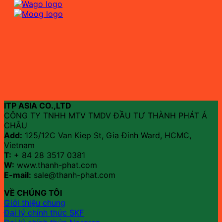
ITP ASIA CO.,LTD
CÔNG TY TNHH MTV TMDV ĐẦU TƯ THÀNH PHÁT Á
CHÂU
Add:
125/12C Van Kiep St, Gia Đinh Ward, HCMC,
Vietnam
T:
+ 84 28 3517 0381
W:
www.thanh-phat.com
E-mail:
sale@thanh-phat.com
VỀ CHÚNG TÔI
Giới thiệu chung
Đại lý chính thức SKF