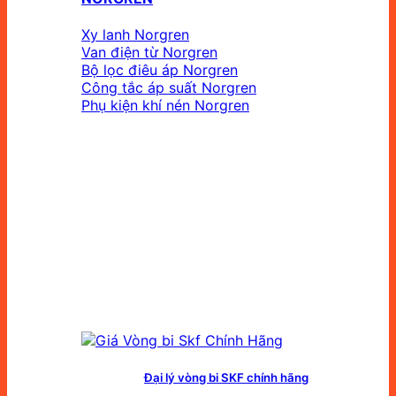
Xy lanh Norgren
Van điện từ Norgren
Bộ lọc điêu áp Norgren
Công tắc áp suất Norgren
Phụ kiện khí nén Norgren
Đại lý vòng bi SKF chính hãng