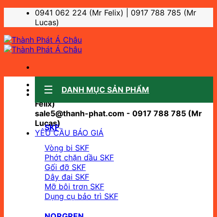
Bỏ
0941 062 224 (Mr Felix) | 0917 788 785 (Mr
qua
Lucas)
nội
dung
Sale support:
DANH MỤC SẢN PHẨM
sale10@thanh-phat.com - 0941 062 224 (Mr
Felix)
sale5@thanh-phat.com - 0917 788 785 (Mr
Lucas)
SKF
YÊU CẦU BÁO GIÁ
Vòng bi SKF
Phớt chặn dầu SKF
Gối đỡ SKF
Dây đai SKF
Mỡ bôi trơn SKF
Dụng cụ bảo trì SKF
NORGREN