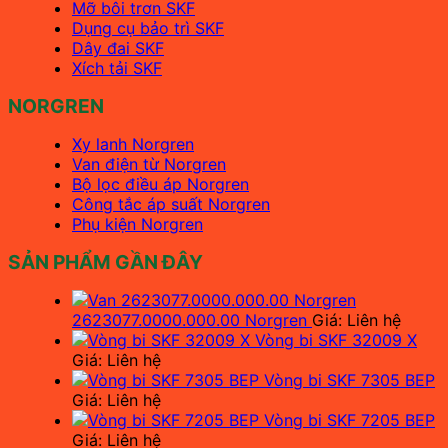
Mỡ bôi trơn SKF
Dụng cụ bảo trì SKF
Dây đai SKF
Xích tải SKF
NORGREN
Xy lanh Norgren
Van điện từ Norgren
Bộ lọc điều áp Norgren
Công tắc áp suất Norgren
Phụ kiện Norgren
SẢN PHẨM GẦN ĐÂY
2623077.0000.000.00 Norgren
Giá: Liên hệ
Vòng bi SKF 32009 X
Giá: Liên hệ
Vòng bi SKF 7305 BEP
Giá: Liên hệ
Vòng bi SKF 7205 BEP
Giá: Liên hệ