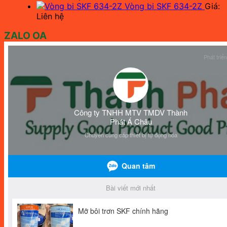
Vòng bi SKF 634-2Z
Giá:
Liên hệ
ZALO OA