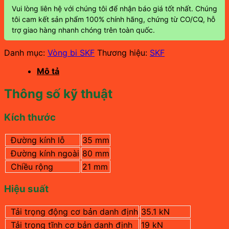
Vui lòng liên hệ với chúng tôi để nhận báo giá tốt nhất. Chúng
tôi cam kết sản phẩm 100% chính hãng, chứng từ CO/CQ, hỗ
trợ giao hàng nhanh chóng trên toàn quốc.
Danh mục:
Vòng bi SKF
Thương hiệu:
SKF
Mô tả
Thông số kỹ thuật
Kích thước
Đường kính lỗ
35 mm
Đường kính ngoài
80 mm
Chiều rộng
21 mm
Hiệu suất
Tải trọng động cơ bản danh định
35.1 kN
Tải trọng tĩnh cơ bản danh định
19 kN