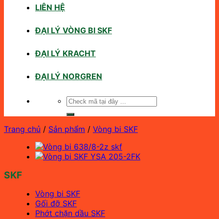
LIÊN HỆ
ĐẠI LÝ VÒNG BI SKF
ĐẠI LÝ KRACHT
ĐẠI LÝ NORGREN
Tìm
kiếm:
Trang chủ
/
Sản phẩm
/
Vòng bi SKF
SKF
Vòng bi SKF
Gối đỡ SKF
Phớt chặn dầu SKF