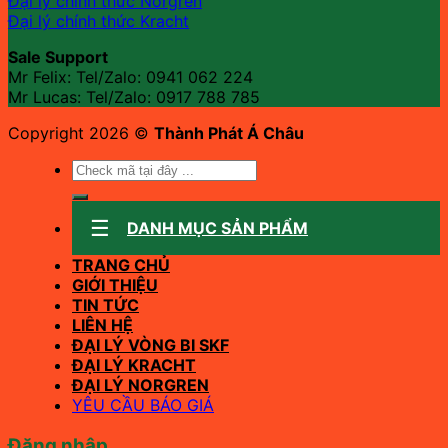
Đại lý chính thức Norgren
Đại lý chính thức Kracht
Sale Support
Mr Felix: Tel/Zalo:
0941 062 224
Mr Lucas: Tel/Zalo: 0917 788 785
Copyright 2026 ©
Thành Phát Á Châu
Tìm
kiếm:
DANH MỤC SẢN PHẨM
TRANG CHỦ
GIỚI THIỆU
TIN TỨC
LIÊN HỆ
ĐẠI LÝ VÒNG BI SKF
ĐẠI LÝ KRACHT
ĐẠI LÝ NORGREN
YÊU CẦU BÁO GIÁ
Đăng nhập