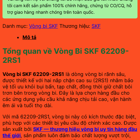
tôi cam kết sản phẩm 100% chính hãng, chứng từ CO/CQ, hỗ
trợ giao hàng nhanh chóng trên toàn quốc.
Danh mục:
Vòng bi SKF
Thương hiệu:
SKF
Mô tả
Tổng quan về Vòng Bi SKF 62209-
2RS1
Vòng bi SKF 62209-2RS1
là dòng vòng bi rãnh sâu,
được thiết kế với hai nắp chặn cao su (2RS1) nhằm bảo
vệ tối ưu khỏi bụi bẩn, tạp chất, đồng thời giữ chất bôi
trơn bên trong vòng bi. Đây là lựa chọn hàng đầu cho
các ứng dụng yêu cầu khả năng chịu tải cao, vận hành
êm ái và tuổi thọ dài.
Với mã 62209-2RS1, vòng bi này có kích thước đặc biệt,
phù hợp với các thiết bị yêu cầu độ chính xác cao. Được
sản xuất bởi
SKF — thương hiệu vòng bi uy tín hàng đầu
thế giới
, sản phẩm luôn đảm bảo chất lượng vượt trội,