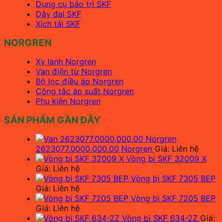
Dụng cụ bảo trì SKF
Dây đai SKF
Xích tải SKF
NORGREN
Xy lanh Norgren
Van điện từ Norgren
Bộ lọc điều áp Norgren
Công tắc áp suất Norgren
Phụ kiện Norgren
SẢN PHẨM GẦN ĐÂY
2623077.0000.000.00 Norgren
Giá: Liên hệ
Vòng bi SKF 32009 X
Giá: Liên hệ
Vòng bi SKF 7305 BEP
Giá: Liên hệ
Vòng bi SKF 7205 BEP
Giá: Liên hệ
Vòng bi SKF 634-2Z
Giá: