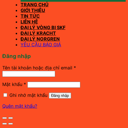
TRANG CHỦ
GIỚI THIỆU
TIN TỨC
LIÊN HỆ
ĐẠI LÝ VÒNG BI SKF
ĐẠI LÝ KRACHT
ĐẠI LÝ NORGREN
YÊU CẦU BÁO GIÁ
Đăng nhập
Bắt
Tên tài khoản hoặc địa chỉ email
*
buộc
Bắt
Mật khẩu
*
buộc
Ghi nhớ mật khẩu
Đăng nhập
Quên mật khẩu?