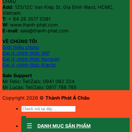
CHÂU
Add:
125/12C Van Kiep St, Gia Đinh Ward, HCMC,
Vietnam
T:
+ 84 28 3517 0381
W:
www.thanh-phat.com
E-mail:
sale@thanh-phat.com
VỀ CHÚNG TÔI
Giới thiệu chung
Đại lý chính thức SKF
Đại lý chính thức Norgren
Đại lý chính thức Kracht
Sale Support
Mr Felix: Tel/Zalo:
0941 062 224
Mr Lucas: Tel/Zalo: 0917 788 785
Copyright 2026 ©
Thành Phát Á Châu
Tìm
kiếm:
DANH MỤC SẢN PHẨM