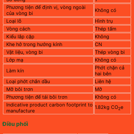
Phương tiện để định vị, vòng ngoài
Không có
của vòng bi
Loại lỗ
Hình trụ
Vòng cách
Thép tấm
Kiểu lắp cặp
Không
Khe hở trong hướng kính
CN
Vật liệu, vòng bi
Thép vòng bi
Lớp mạ
Không có
Phớt chặn cả
Làm kín
hai bên
Loại phớt chắn dầu
Liên hệ
Mỡ bôi trơn
Mỡ
Phương tiện để tái bôi trơn
Không có
Indicative product carbon footprint to
1.82kg CO
e
2
manufacture
Điều phối