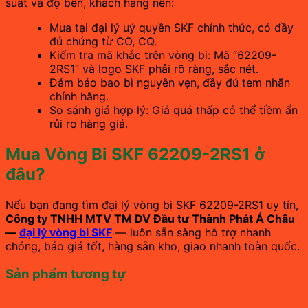
suất và độ bền, khách hàng nên:
Mua tại đại lý uỷ quyền SKF chính thức, có đầy
đủ chứng từ CO, CQ.
Kiểm tra mã khắc trên vòng bi: Mã “62209-
2RS1” và logo SKF phải rõ ràng, sắc nét.
Đảm bảo bao bì nguyên vẹn, đầy đủ tem nhãn
chính hãng.
So sánh giá hợp lý: Giá quá thấp có thể tiềm ẩn
rủi ro hàng giả.
Mua Vòng Bi SKF 62209-2RS1 ở
đâu?
Nếu bạn đang tìm đại lý vòng bi SKF 62209-2RS1 uy tín,
Công ty TNHH MTV TM DV Đầu tư Thành Phát Á Châu
—
đại lý vòng bi SKF
— luôn sẵn sàng hỗ trợ nhanh
chóng, báo giá tốt, hàng sẵn kho, giao nhanh toàn quốc.
Sản phẩm tương tự