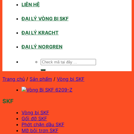
LIÊN HỆ
ĐẠI LÝ VÒNG BI SKF
ĐẠI LÝ KRACHT
ĐẠI LÝ NORGREN
Tìm
kiếm:
Trang chủ
/
Sản phẩm
/
Vòng bi SKF
SKF
Vòng bi SKF
Gối đỡ SKF
Phớt chặn dầu SKF
Mỡ bôi trơn SKF