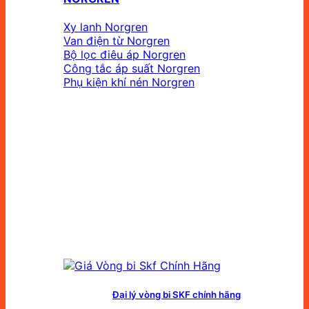
Xy lanh Norgren
Van điện từ Norgren
Bộ lọc điêu áp Norgren
Công tắc áp suất Norgren
Phụ kiện khí nén Norgren
Đại lý vòng bi SKF chính hãng