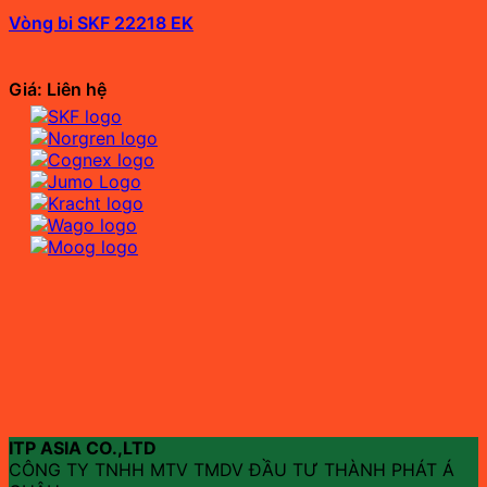
Vòng bi SKF 22218 EK
Giá: Liên hệ
ITP ASIA CO.,LTD
CÔNG TY TNHH MTV TMDV ĐẦU TƯ THÀNH PHÁT Á