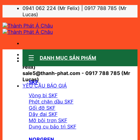
Bỏ
0941 062 224 (Mr Felix) | 0917 788 785 (Mr
qua
Lucas)
nội
dung
Sale support:
DANH MỤC SẢN PHẨM
sale10@thanh-phat.com - 0941 062 224 (Mr
Felix)
sale5@thanh-phat.com - 0917 788 785 (Mr
Lucas)
SKF
YÊU CẦU BÁO GIÁ
Vòng bi SKF
Phớt chặn dầu SKF
Gối đỡ SKF
Dây đai SKF
Mỡ bôi trơn SKF
Dụng cụ bảo trì SKF
NORGREN