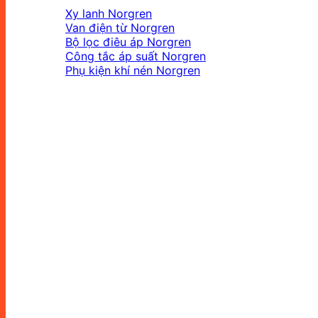
Xy lanh Norgren
Van điện từ Norgren
Bộ lọc điêu áp Norgren
Công tắc áp suất Norgren
Phụ kiện khí nén Norgren