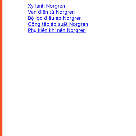
Xy lanh Norgren
Van điện từ Norgren
Bộ lọc điêu áp Norgren
Công tắc áp suất Norgren
Phụ kiện khí nén Norgren