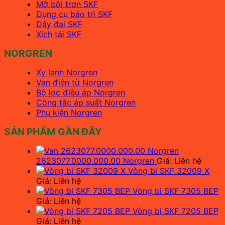
Mỡ bôi trơn SKF
Dụng cụ bảo trì SKF
Dây đai SKF
Xích tải SKF
NORGREN
Xy lanh Norgren
Van điện từ Norgren
Bộ lọc điều áp Norgren
Công tắc áp suất Norgren
Phụ kiện Norgren
SẢN PHẨM GẦN ĐÂY
2623077.0000.000.00 Norgren
Giá: Liên hệ
Vòng bi SKF 32009 X
Giá: Liên hệ
Vòng bi SKF 7305 BEP
Giá: Liên hệ
Vòng bi SKF 7205 BEP
Giá: Liên hệ