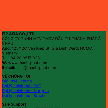
ITP ASIA CO.,LTD
CÔNG TY TNHH MTV TMDV ĐẦU TƯ THÀNH PHÁT Á
CHÂU
Add:
125/12C Van Kiep St, Gia Đinh Ward, HCMC,
Vietnam
T:
+ 84 28 3517 0381
W:
www.thanh-phat.com
E-mail:
sale@thanh-phat.com
VỀ CHÚNG TÔI
Giới thiệu chung
Đại lý chính thức SKF
Đại lý chính thức Norgren
Đại lý chính thức Kracht
Sale Support