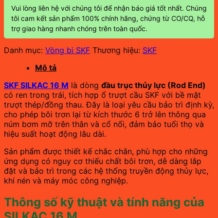
Vui lòng liên hệ với chúng tôi để nhận báo giá tốt nhất. Chúng
tôi cam kết sản phẩm 100% chính hãng, chứng từ CO/CQ, hỗ
trợ giao hàng nhanh chóng trên toàn quốc.
Danh mục:
Vòng bi SKF
Thương hiệu:
SKF
Mô tả
SKF SILKAC 16 M
là dòng
đầu trục thủy lực (Rod End)
có ren trong trái, tích hợp ổ trượt cầu SKF với bề mặt
trượt thép/đồng thau. Đây là loại yêu cầu bảo trì định kỳ,
cho phép bôi trơn lại từ kích thước 6 trở lên thông qua
núm bơm mỡ trên thân và cổ nối, đảm bảo tuổi thọ và
hiệu suất hoạt động lâu dài.
Sản phẩm được thiết kế chắc chắn, phù hợp cho những
ứng dụng có nguy cơ thiếu chất bôi trơn, dễ dàng lắp
đặt và bảo trì trong các hệ thống truyền động thủy lực,
khí nén và máy móc công nghiệp.
Thông số kỹ thuật và tính năng của
SILKAC 16 M