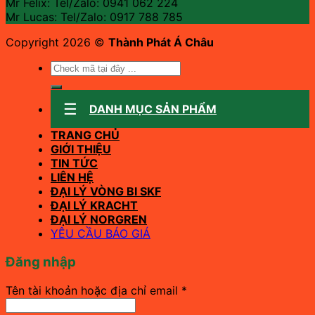
Mr Felix: Tel/Zalo:
0941 062 224
Mr Lucas: Tel/Zalo: 0917 788 785
Copyright 2026 ©
Thành Phát Á Châu
Tìm
kiếm:
DANH MỤC SẢN PHẨM
TRANG CHỦ
GIỚI THIỆU
TIN TỨC
LIÊN HỆ
ĐẠI LÝ VÒNG BI SKF
ĐẠI LÝ KRACHT
ĐẠI LÝ NORGREN
YÊU CẦU BÁO GIÁ
Đăng nhập
Bắt
Tên tài khoản hoặc địa chỉ email
*
buộc