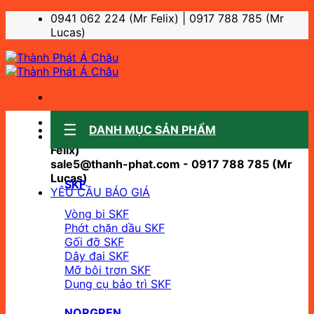
Bỏ
0941 062 224 (Mr Felix) | 0917 788 785 (Mr
qua
Lucas)
nội
dung
Sale support:
DANH MỤC SẢN PHẨM
sale10@thanh-phat.com - 0941 062 224 (Mr
Felix)
sale5@thanh-phat.com - 0917 788 785 (Mr
Lucas)
SKF
YÊU CẦU BÁO GIÁ
Vòng bi SKF
Phớt chặn dầu SKF
Gối đỡ SKF
Dây đai SKF
Mỡ bôi trơn SKF
Dụng cụ bảo trì SKF
NORGREN