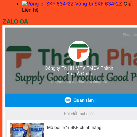
Vòng bi SKF 634-2Z
Giá:
Liên hệ
ZALO OA