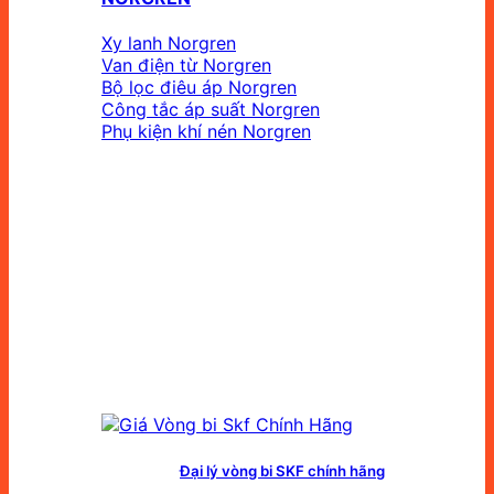
Xy lanh Norgren
Van điện từ Norgren
Bộ lọc điêu áp Norgren
Công tắc áp suất Norgren
Phụ kiện khí nén Norgren
Đại lý vòng bi SKF chính hãng