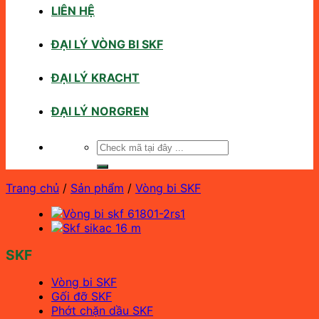
LIÊN HỆ
ĐẠI LÝ VÒNG BI SKF
ĐẠI LÝ KRACHT
ĐẠI LÝ NORGREN
Tìm
kiếm:
Trang chủ
/
Sản phẩm
/
Vòng bi SKF
SKF
Vòng bi SKF
Gối đỡ SKF
Phớt chặn dầu SKF