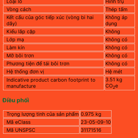
Loại lỗ
Hình trụ
Vòng cách
Thép tấm
Kết cấu của góc tiếp xúc (vòng bi hai
Không áp
dãy)
dụng
Kiểu lắp cặp
Không
Lớp mạ
Không có
Làm kín
Không có
Mỡ bôi trơn
Không có
Phương tiện để tái bôi trơn
Không có
Hệ thống đơn vị
Hệ mét
3.51 kg
Indicative product carbon footprint to
CO
e
manufacture
2
Điều phối
Trọng lượng tinh của sản phẩm
0.975 kg
Mã eClass
23-05-09-10
Mã UNSPSC
31171516