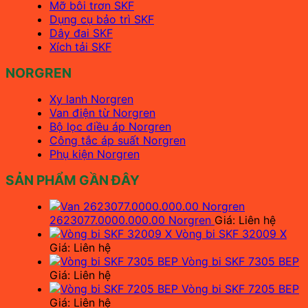
Mỡ bôi trơn SKF
Dụng cụ bảo trì SKF
Dây đai SKF
Xích tải SKF
NORGREN
Xy lanh Norgren
Van điện từ Norgren
Bộ lọc điều áp Norgren
Công tắc áp suất Norgren
Phụ kiện Norgren
SẢN PHẨM GẦN ĐÂY
2623077.0000.000.00 Norgren
Giá: Liên hệ
Vòng bi SKF 32009 X
Giá: Liên hệ
Vòng bi SKF 7305 BEP
Giá: Liên hệ
Vòng bi SKF 7205 BEP
Giá: Liên hệ