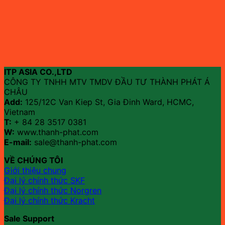
ITP ASIA CO.,LTD
CÔNG TY TNHH MTV TMDV ĐẦU TƯ THÀNH PHÁT Á
CHÂU
Add:
125/12C Van Kiep St, Gia Đinh Ward, HCMC,
Vietnam
T:
+ 84 28 3517 0381
W:
www.thanh-phat.com
E-mail:
sale@thanh-phat.com
VỀ CHÚNG TÔI
Giới thiệu chung
Đại lý chính thức SKF
Đại lý chính thức Norgren
Đại lý chính thức Kracht
Sale Support