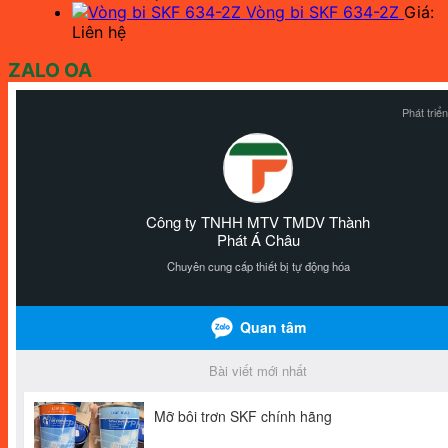
Vòng bi SKF 634-2Z
Giá:
Liên hệ
ZALO OA