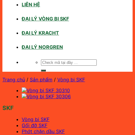
LIÊN HỆ
ĐẠI LÝ VÒNG BI SKF
ĐẠI LÝ KRACHT
ĐẠI LÝ NORGREN
Tìm
kiếm:
Trang chủ
/
Sản phẩm
/
Vòng bi SKF
SKF
Vòng bi SKF
Gối đỡ SKF
Phớt chặn dầu SKF