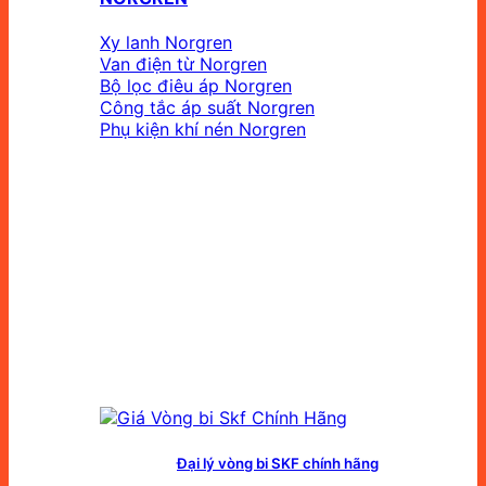
Xy lanh Norgren
Van điện từ Norgren
Bộ lọc điêu áp Norgren
Công tắc áp suất Norgren
Phụ kiện khí nén Norgren
Đại lý vòng bi SKF chính hãng