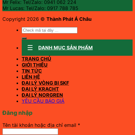
Mr Felix: Tel/Zalo:
0941 062 224
Mr Lucas: Tel/Zalo: 0917 788 785
Copyright 2026 ©
Thành Phát Á Châu
Tìm
kiếm:
DANH MỤC SẢN PHẨM
TRANG CHỦ
GIỚI THIỆU
TIN TỨC
LIÊN HỆ
ĐẠI LÝ VÒNG BI SKF
ĐẠI LÝ KRACHT
ĐẠI LÝ NORGREN
YÊU CẦU BÁO GIÁ
Đăng nhập
Bắt
Tên tài khoản hoặc địa chỉ email
*
buộc