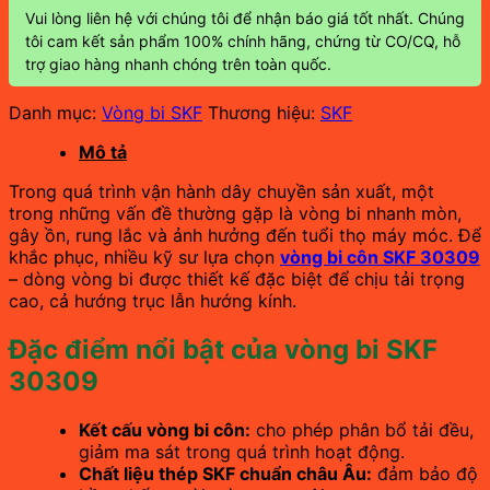
Vui lòng liên hệ với chúng tôi để nhận báo giá tốt nhất. Chúng
tôi cam kết sản phẩm 100% chính hãng, chứng từ CO/CQ, hỗ
trợ giao hàng nhanh chóng trên toàn quốc.
Danh mục:
Vòng bi SKF
Thương hiệu:
SKF
Mô tả
Trong quá trình vận hành dây chuyền sản xuất, một
trong những vấn đề thường gặp là vòng bi nhanh mòn,
gây ồn, rung lắc và ảnh hưởng đến tuổi thọ máy móc. Để
khắc phục, nhiều kỹ sư lựa chọn
vòng bi côn SKF 30309
– dòng vòng bi được thiết kế đặc biệt để chịu tải trọng
cao, cả hướng trục lẫn hướng kính.
Đặc điểm nổi bật của vòng bi SKF
30309
Kết cấu vòng bi côn:
cho phép phân bổ tải đều,
giảm ma sát trong quá trình hoạt động.
Chất liệu thép SKF chuẩn châu Âu:
đảm bảo độ