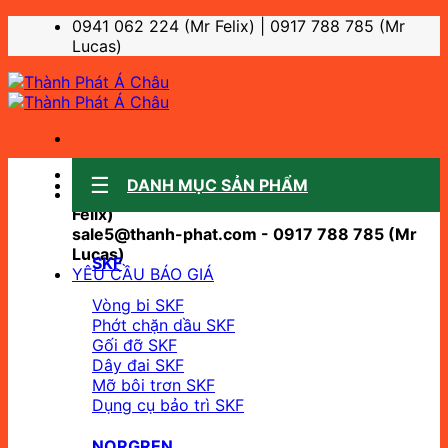
Bỏ
0941 062 224 (Mr Felix) | 0917 788 785 (Mr
qua
Lucas)
nội
dung
Sale support:
DANH MỤC SẢN PHẨM
sale10@thanh-phat.com - 0941 062 224 (Mr
Felix)
sale5@thanh-phat.com - 0917 788 785 (Mr
Lucas)
SKF
YÊU CẦU BÁO GIÁ
Vòng bi SKF
Phớt chặn dầu SKF
Gối đỡ SKF
Dây đai SKF
Mỡ bôi trơn SKF
Dụng cụ bảo trì SKF
NORGREN