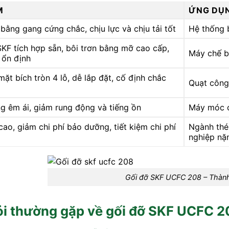
M
ỨNG DỤ
bằng gang cứng chắc, chịu lực và chịu tải tốt
Hệ thống 
SKF tích hợp sẵn, bôi trơn bằng mỡ cao cấp,
Máy chế b
 ổn định
mặt bích tròn 4 lỗ, dễ lắp đặt, cố định chắc
Quạt công
g êm ái, giảm rung động và tiếng ồn
Máy móc c
cao, giảm chi phí bảo dưỡng, tiết kiệm chi phí
Ngành thé
nghiệp nặ
Gối đỡ SKF UCFC 208 – Thàn
ỏi thường gặp về gối đỡ SKF UCFC 2