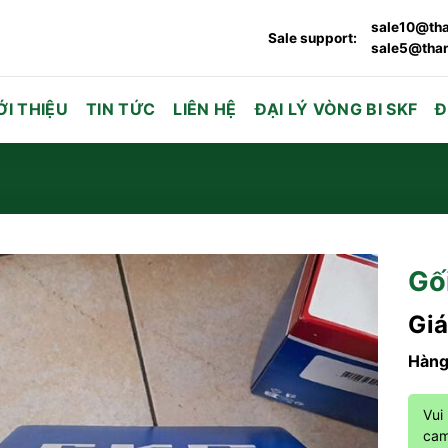
sale10@tha
Sale support:
sale5@than
ỚI THIỆU
TIN TỨC
LIÊN HỆ
ĐẠI LÝ VÒNG BI SKF
Đ
Gố
Giá
Hàng
Vui
cam