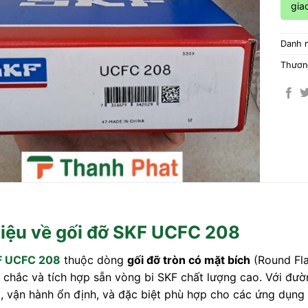
gia
Danh 
Thươn
hiệu về gối đỡ SKF UCFC 208
F UCFC 208
thuộc dòng
gối đỡ tròn có mặt bích
(Round Fla
chắc và tích hợp sẵn vòng bi SKF chất lượng cao. Với đư
ốt, vận hành ổn định, và đặc biệt phù hợp cho các ứng dụng