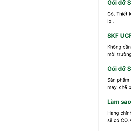
Gối đỡ 
Có. Thiết 
lợi.
SKF UC
Không cần 
môi trường
Gối đỡ 
Sản phẩm đ
may, chế 
Làm sao
Hàng chính
sẽ có CO, 