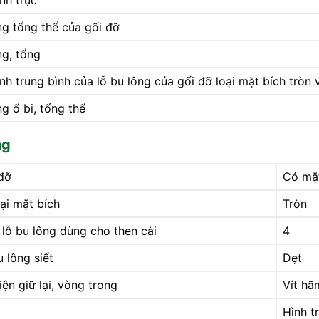
nh trục
ng tổng thể của gối đỡ
ng, tổng
h trung bình của lỗ bu lông của gối đỡ loại mặt bích tròn 
g ổ bi, tổng thể
ng
 đỡ
Có mặt
ại mặt bích
Tròn
 lỗ bu lông dùng cho then cài
4
u lông siết
Dẹt
ện giữ lại, vòng trong
Vít hã
Hình t