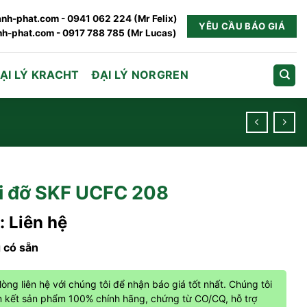
nh-phat.com - 0941 062 224 (Mr Felix)
YÊU CẦU BÁO GIÁ
h-phat.com - 0917 788 785 (Mr Lucas)
ẠI LÝ KRACHT
ĐẠI LÝ NORGREN
i đỡ SKF UCFC 208
: Liên hệ
 có sẵn
 lòng liên hệ với chúng tôi để nhận báo giá tốt nhất. Chúng tôi
 kết sản phẩm 100% chính hãng, chứng từ CO/CQ, hỗ trợ