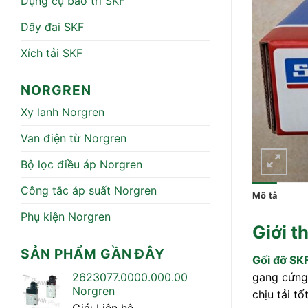
Dụng cụ bảo trì SKF
Dây đai SKF
Xích tải SKF
NORGREN
Xy lanh Norgren
Van điện từ Norgren
Bộ lọc điều áp Norgren
Công tắc áp suất Norgren
Mô tả
Phụ kiện Norgren
Giới t
SẢN PHẨM GẦN ĐÂY
Gối đỡ SK
2623077.0000.000.00
gang cứng 
Norgren
chịu tải t