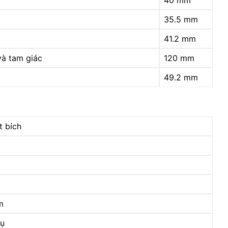
40 mm
35.5 mm
41.2 mm
và tam giác
120 mm
49.2 mm
 bích
m
rụ