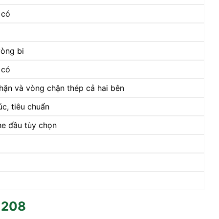
 có
òng bi
 có
hặn và vòng chặn thép cả hai bên
úc, tiêu chuẩn
e đầu tùy chọn
 208