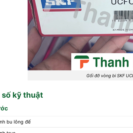
Gối đỡ vòng bi SKF U
số kỹ thuật
ước
nh bu lông đế