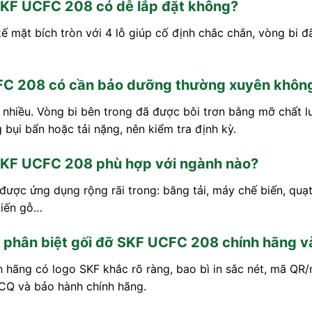
SKF UCFC 208 có dễ lắp đặt không?
kế mặt bích tròn với 4 lỗ giúp cố định chắc chắn, vòng bi 
FC 208
có cần bảo dưỡng thường xuyên khôn
nhiều. Vòng bi bên trong đã được bôi trơn bằng mỡ chất lư
 bụi bẩn hoặc tải nặng, nên kiểm tra định kỳ.
SKF UCFC 208 phù hợp với ngành nào?
ược ứng dụng rộng rãi trong: băng tải, máy chế biến, quạt
biến gỗ…
 phân biệt gối đỡ SKF UCFC 208 chính hãng v
 hãng có logo SKF khắc rõ ràng, bao bì in sắc nét, mã QR/
CQ và bảo hành chính hãng.