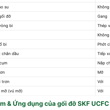
o su
Không
 gối đỡ
Gang
 vòng bi
Thép v
Không
ổ bi
Phớt c
t chắn dầu
Tiếp x
 cụm
Nắp ch
rơn
Mỡ
i trơn
Với
 mỡ (vú mỡ)
Với
ểm & Ứng dụng của gối đỡ SKF UCFC