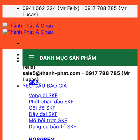
Bỏ
0941 062 224 (Mr Felix) | 0917 788 785 (Mr
qua
Lucas)
nội
dung
Sale support:
DANH MỤC SẢN PHẨM
sale10@thanh-phat.com - 0941 062 224 (Mr
Felix)
sale5@thanh-phat.com - 0917 788 785 (Mr
Lucas)
SKF
YÊU CẦU BÁO GIÁ
Vòng bi SKF
Phớt chặn dầu SKF
Gối đỡ SKF
Dây đai SKF
Mỡ bôi trơn SKF
Dụng cụ bảo trì SKF
NORGREN