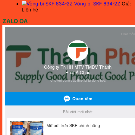
Vòng bi SKF 634-2Z
Giá:
Liên hệ
ZALO OA