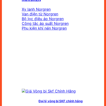
Xy lanh Norgren
Van điện từ Norgren
Bộ lọc điêu áp Norgren
Công tắc áp suất Norgren
Phụ kiện khí nén Norgren
Đại lý vòng bi SKF chính hãng