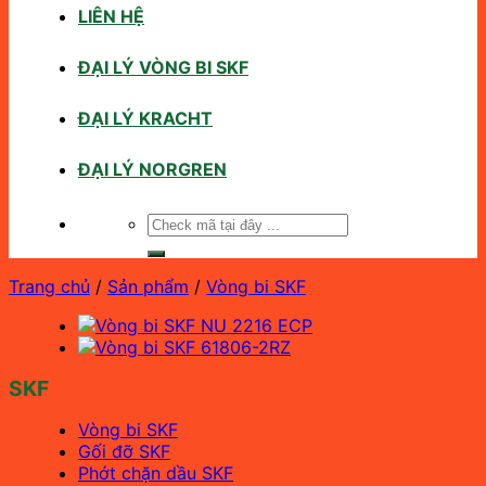
LIÊN HỆ
ĐẠI LÝ VÒNG BI SKF
ĐẠI LÝ KRACHT
ĐẠI LÝ NORGREN
Tìm
kiếm:
Trang chủ
/
Sản phẩm
/
Vòng bi SKF
SKF
Vòng bi SKF
Gối đỡ SKF
Phớt chặn dầu SKF