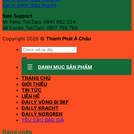
Đại lý chính thức Kracht
Sale Support
Mr Felix: Tel/Zalo:
0941 062 224
Mr Lucas: Tel/Zalo: 0917 788 785
Copyright 2026 ©
Thành Phát Á Châu
Tìm
kiếm:
DANH MỤC SẢN PHẨM
TRANG CHỦ
GIỚI THIỆU
TIN TỨC
LIÊN HỆ
ĐẠI LÝ VÒNG BI SKF
ĐẠI LÝ KRACHT
ĐẠI LÝ NORGREN
YÊU CẦU BÁO GIÁ
Đăng nhập