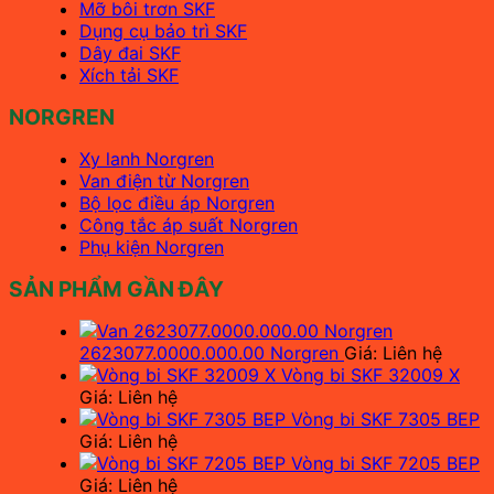
Mỡ bôi trơn SKF
Dụng cụ bảo trì SKF
Dây đai SKF
Xích tải SKF
NORGREN
Xy lanh Norgren
Van điện từ Norgren
Bộ lọc điều áp Norgren
Công tắc áp suất Norgren
Phụ kiện Norgren
SẢN PHẨM GẦN ĐÂY
2623077.0000.000.00 Norgren
Giá: Liên hệ
Vòng bi SKF 32009 X
Giá: Liên hệ
Vòng bi SKF 7305 BEP
Giá: Liên hệ
Vòng bi SKF 7205 BEP
Giá: Liên hệ