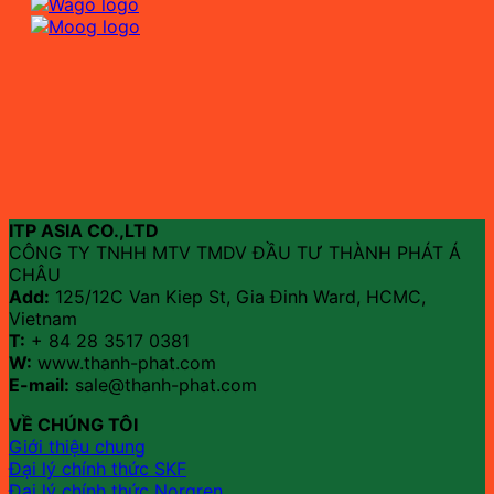
ITP ASIA CO.,LTD
CÔNG TY TNHH MTV TMDV ĐẦU TƯ THÀNH PHÁT Á
CHÂU
Add:
125/12C Van Kiep St, Gia Đinh Ward, HCMC,
Vietnam
T:
+ 84 28 3517 0381
W:
www.thanh-phat.com
E-mail:
sale@thanh-phat.com
VỀ CHÚNG TÔI
Giới thiệu chung
Đại lý chính thức SKF
Đại lý chính thức Norgren