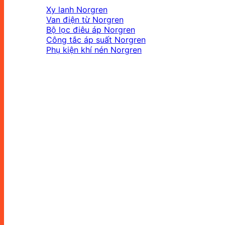
Xy lanh Norgren
Van điện từ Norgren
Bộ lọc điêu áp Norgren
Công tắc áp suất Norgren
Phụ kiện khí nén Norgren