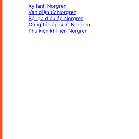
Xy lanh Norgren
Van điện từ Norgren
Bộ lọc điêu áp Norgren
Công tắc áp suất Norgren
Phụ kiện khí nén Norgren