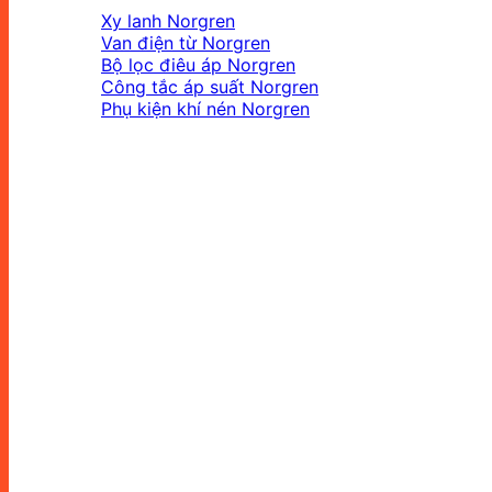
Xy lanh Norgren
Van điện từ Norgren
Bộ lọc điêu áp Norgren
Công tắc áp suất Norgren
Phụ kiện khí nén Norgren