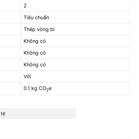
2
Tiêu chuẩn
Thép vòng bi
Không có
Không có
Không có
Với
0.1 kg CO
e
2
-16