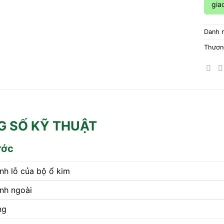
gia
Danh 
Thươn
 SỐ KỸ THUẬT
ước
nh lỗ của bộ ổ kim
nh ngoài
ng