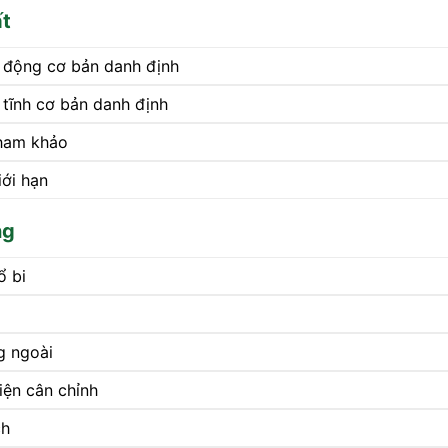
ất
g động cơ bản danh định
 tĩnh cơ bản danh định
ham khảo
iới hạn
ng
ổ bi
g ngoài
iện cân chỉnh
ch