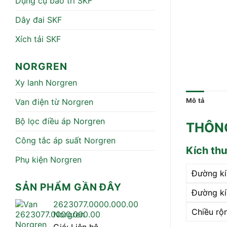
Dụng cụ bảo trì SKF
Dây đai SKF
Xích tải SKF
NORGREN
Xy lanh Norgren
Van điện từ Norgren
Mô tả
Bộ lọc điều áp Norgren
THÔNG
Công tắc áp suất Norgren
Kích th
Phụ kiện Norgren
Đường kí
SẢN PHẨM GẦN ĐÂY
Đường kí
2623077.0000.000.00
Chiều rộ
Norgren