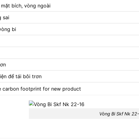
 mặt bích, vòng ngoài
 sai
 vòng bi
rơn
ện để tái bôi trơn
e carbon footprint for new product
Vòng Bi Skf Nk 22