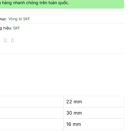
o hàng nhanh chóng trên toàn quốc.
mục:
Vòng bi SKF
g hiệu:
SKF
22 mm
30 mm
16 mm