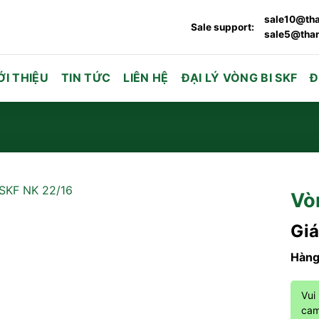
sale10@tha
Sale support:
sale5@than
ỚI THIỆU
TIN TỨC
LIÊN HỆ
ĐẠI LÝ VÒNG BI SKF
Đ
Vò
Giá
Hàng
Vui
cam