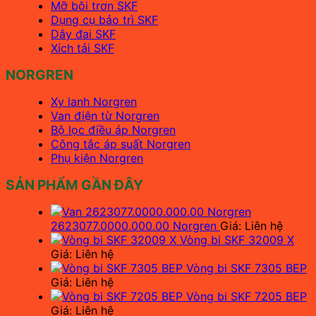
Mỡ bôi trơn SKF
Dụng cụ bảo trì SKF
Dây đai SKF
Xích tải SKF
NORGREN
Xy lanh Norgren
Van điện từ Norgren
Bộ lọc điều áp Norgren
Công tắc áp suất Norgren
Phụ kiện Norgren
SẢN PHẨM GẦN ĐÂY
2623077.0000.000.00 Norgren
Giá: Liên hệ
Vòng bi SKF 32009 X
Giá: Liên hệ
Vòng bi SKF 7305 BEP
Giá: Liên hệ
Vòng bi SKF 7205 BEP
Giá: Liên hệ