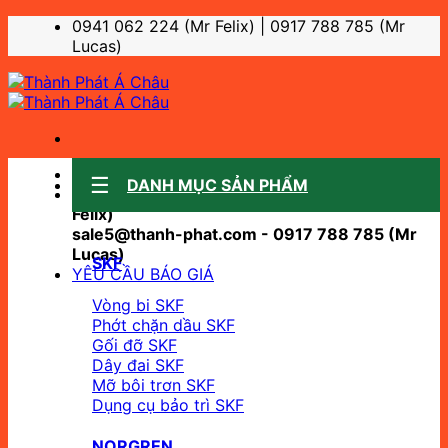
Bỏ
0941 062 224 (Mr Felix) | 0917 788 785 (Mr
qua
Lucas)
nội
dung
Sale support:
DANH MỤC SẢN PHẨM
sale10@thanh-phat.com - 0941 062 224 (Mr
Felix)
sale5@thanh-phat.com - 0917 788 785 (Mr
Lucas)
SKF
YÊU CẦU BÁO GIÁ
Vòng bi SKF
Phớt chặn dầu SKF
Gối đỡ SKF
Dây đai SKF
Mỡ bôi trơn SKF
Dụng cụ bảo trì SKF
NORGREN