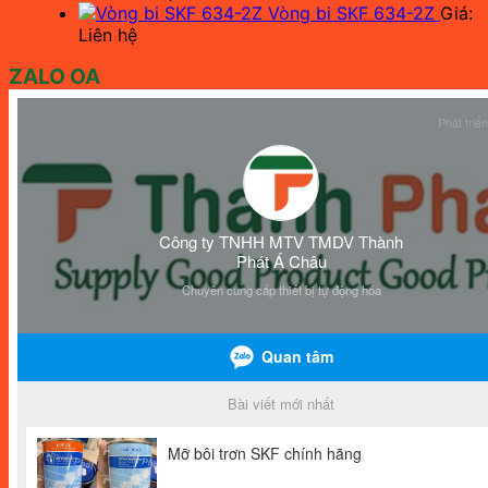
Vòng bi SKF 634-2Z
Giá:
Liên hệ
ZALO OA