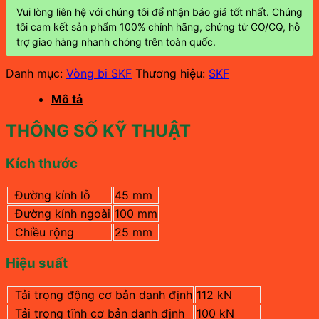
Vui lòng liên hệ với chúng tôi để nhận báo giá tốt nhất. Chúng
tôi cam kết sản phẩm 100% chính hãng, chứng từ CO/CQ, hỗ
trợ giao hàng nhanh chóng trên toàn quốc.
Danh mục:
Vòng bi SKF
Thương hiệu:
SKF
Mô tả
THÔNG SỐ KỸ THUẬT
Kích thước
Đường kính lỗ
45 mm
Đường kính ngoài
100 mm
Chiều rộng
25 mm
Hiệu suất
Tải trọng động cơ bản danh định
112 kN
Tải trọng tĩnh cơ bản danh định
100 kN