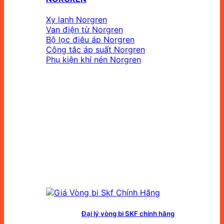
Xy lanh Norgren
Van điện từ Norgren
Bộ lọc điêu áp Norgren
Công tắc áp suất Norgren
Phụ kiện khí nén Norgren
Đại lý vòng bi SKF chính hãng