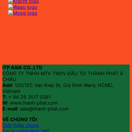
ITP ASIA CO.,LTD
CÔNG TY TNHH MTV TMDV ĐẦU TƯ THÀNH PHÁT Á
CHÂU
Add:
125/12C Van Kiep St, Gia Đinh Ward, HCMC,
Vietnam
T:
+ 84 28 3517 0381
W:
www.thanh-phat.com
E-mail:
sale@thanh-phat.com
VỀ CHÚNG TÔI
Giới thiệu chung
Đại lý chính thức SKF