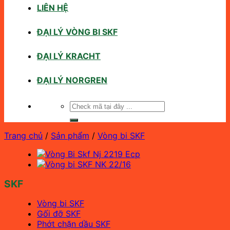
LIÊN HỆ
ĐẠI LÝ VÒNG BI SKF
ĐẠI LÝ KRACHT
ĐẠI LÝ NORGREN
Tìm
kiếm:
Trang chủ
/
Sản phẩm
/
Vòng bi SKF
SKF
Vòng bi SKF
Gối đỡ SKF
Phớt chặn dầu SKF