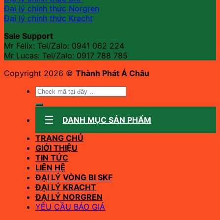
Đại lý chính thức Norgren
Đại lý chính thức Kracht
Sale Support
Mr Felix: Tel/Zalo:
0941 062 224
Mr Lucas: Tel/Zalo: 0917 788 785
Copyright 2026 ©
Thành Phát Á Châu
Tìm
kiếm:
DANH MỤC SẢN PHẨM
TRANG CHỦ
GIỚI THIỆU
TIN TỨC
LIÊN HỆ
ĐẠI LÝ VÒNG BI SKF
ĐẠI LÝ KRACHT
ĐẠI LÝ NORGREN
YÊU CẦU BÁO GIÁ