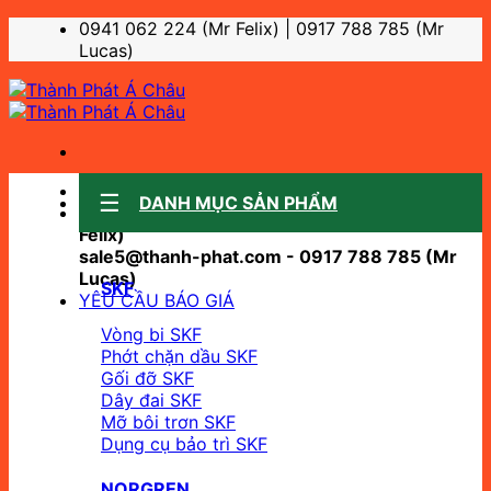
Bỏ
0941 062 224 (Mr Felix) | 0917 788 785 (Mr
qua
Lucas)
nội
dung
Sale support:
DANH MỤC SẢN PHẨM
sale10@thanh-phat.com - 0941 062 224 (Mr
Felix)
sale5@thanh-phat.com - 0917 788 785 (Mr
Lucas)
SKF
YÊU CẦU BÁO GIÁ
Vòng bi SKF
Phớt chặn dầu SKF
Gối đỡ SKF
Dây đai SKF
Mỡ bôi trơn SKF
Dụng cụ bảo trì SKF
NORGREN