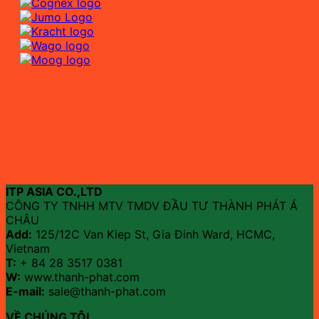
ITP ASIA CO.,LTD
CÔNG TY TNHH MTV TMDV ĐẦU TƯ THÀNH PHÁT Á
CHÂU
Add:
125/12C Van Kiep St, Gia Đinh Ward, HCMC,
Vietnam
T:
+ 84 28 3517 0381
W:
www.thanh-phat.com
E-mail:
sale@thanh-phat.com
VỀ CHÚNG TÔI