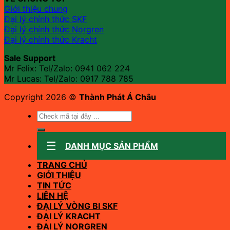
Giới thiệu chung
Đại lý chính thức SKF
Đại lý chính thức Norgren
Đại lý chính thức Kracht
Sale Support
Mr Felix: Tel/Zalo:
0941 062 224
Mr Lucas: Tel/Zalo: 0917 788 785
Copyright 2026 ©
Thành Phát Á Châu
Tìm
kiếm:
DANH MỤC SẢN PHẨM
TRANG CHỦ
GIỚI THIỆU
TIN TỨC
LIÊN HỆ
ĐẠI LÝ VÒNG BI SKF
ĐẠI LÝ KRACHT
ĐẠI LÝ NORGREN