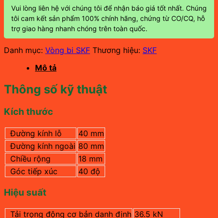
Vui lòng liên hệ với chúng tôi để nhận báo giá tốt nhất. Chúng
tôi cam kết sản phẩm 100% chính hãng, chứng từ CO/CQ, hỗ
trợ giao hàng nhanh chóng trên toàn quốc.
Danh mục:
Vòng bi SKF
Thương hiệu:
SKF
Mô tả
Thông số kỹ thuật
Kích thước
Đường kính lỗ
40 mm
Đường kính ngoài
80 mm
Chiều rộng
18 mm
Góc tiếp xúc
40 độ
Hiệu suất
Tải trọng động cơ bản danh định
36.5 kN