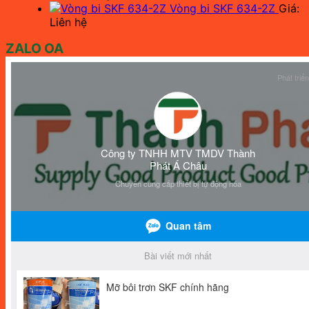
Vòng bi SKF 634-2Z
Giá:
Liên hệ
ZALO OA