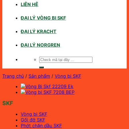
LIÊN HỆ
ĐẠI LÝ VÒNG BI SKF
ĐẠI LÝ KRACHT
ĐẠI LÝ NORGREN
Tìm
kiếm:
Trang chủ
/
Sản phẩm
/
Vòng bi SKF
SKF
Vòng bi SKF
Gối đỡ SKF
Phớt chặn dầu SKF