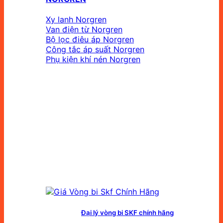
Xy lanh Norgren
Van điện từ Norgren
Bộ lọc điêu áp Norgren
Công tắc áp suất Norgren
Phụ kiện khí nén Norgren
Đại lý vòng bi SKF chính hãng