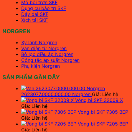
Mỡ bôi trơn SKF
Dụng cụ bảo trì SKF
Dây đai SKF
Xích tải SKF
NORGREN
Xy lanh Norgren
Van điện từ Norgren
Bộ lọc điều áp Norgren
Công tắc áp suất Norgren
Phụ kiện Norgren
SẢN PHẨM GẦN ĐÂY
2623077.0000.000.00 Norgren
Giá: Liên hệ
Vòng bi SKF 32009 X
Giá: Liên hệ
Vòng bi SKF 7305 BEP
Giá: Liên hệ
Vòng bi SKF 7205 BEP
Giá: Liên hệ