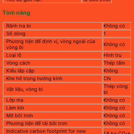
Tính năng
Rãnh tra bi
Không có
Số dòng
1
Phương tiện để định vị, vòng ngoài của
Không có
vòng bi
Loại lỗ
Hình trụ
Vòng cách
Thép tấm
Kiểu lắp cặp
Không
Khe hở trong hướng kính
CN
Thép vòng
Vật liệu, vòng bi
bi
Lớp mạ
Không có
Làm kín
Không có
Mỡ bôi trơn
Không có
Phương tiện để tái bôi trơn
Không có
Indicative carbon footprint for new
1.6 kg CO
e