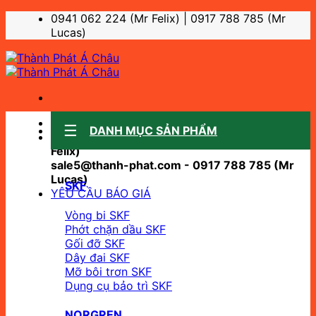
Bỏ
0941 062 224 (Mr Felix) | 0917 788 785 (Mr
qua
Lucas)
nội
dung
Sale support:
DANH MỤC SẢN PHẨM
sale10@thanh-phat.com - 0941 062 224 (Mr
Felix)
sale5@thanh-phat.com - 0917 788 785 (Mr
Lucas)
SKF
YÊU CẦU BÁO GIÁ
Vòng bi SKF
Phớt chặn dầu SKF
Gối đỡ SKF
Dây đai SKF
Mỡ bôi trơn SKF
Dụng cụ bảo trì SKF
NORGREN