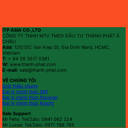
ITP ASIA CO.,LTD
CÔNG TY TNHH MTV TMDV ĐẦU TƯ THÀNH PHÁT Á
CHÂU
Add:
125/12C Van Kiep St, Gia Đinh Ward, HCMC,
Vietnam
T:
+ 84 28 3517 0381
W:
www.thanh-phat.com
E-mail:
sale@thanh-phat.com
VỀ CHÚNG TÔI
Giới thiệu chung
Đại lý chính thức SKF
Đại lý chính thức Norgren
Đại lý chính thức Kracht
Sale Support
Mr Felix: Tel/Zalo:
0941 062 224
Mr Lucas: Tel/Zalo: 0917 788 785