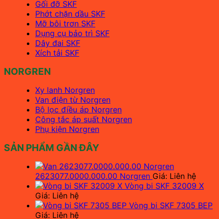
Gối đỡ SKF
Phớt chặn dầu SKF
Mỡ bôi trơn SKF
Dụng cụ bảo trì SKF
Dây đai SKF
Xích tải SKF
NORGREN
Xy lanh Norgren
Van điện từ Norgren
Bộ lọc điều áp Norgren
Công tắc áp suất Norgren
Phụ kiện Norgren
SẢN PHẨM GẦN ĐÂY
2623077.0000.000.00 Norgren
Giá: Liên hệ
Vòng bi SKF 32009 X
Giá: Liên hệ
Vòng bi SKF 7305 BEP
Giá: Liên hệ