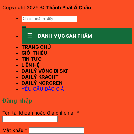
Copyright 2026 ©
Thành Phát Á Châu
Tìm
kiếm:
DANH MỤC SẢN PHẨM
TRANG CHỦ
GIỚI THIỆU
TIN TỨC
LIÊN HỆ
ĐẠI LÝ VÒNG BI SKF
ĐẠI LÝ KRACHT
ĐẠI LÝ NORGREN
YÊU CẦU BÁO GIÁ
Đăng nhập
Bắt
Tên tài khoản hoặc địa chỉ email
*
buộc
Bắt
Mật khẩu
*