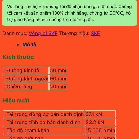
Vui lòng liên hệ với chúng tôi để nhận báo giá tốt nhất. Chúng
tôi cam kết sản phẩm 100% chính hãng, chứng từ CO/CQ, hỗ
trợ giao hàng nhanh chóng trên toàn quốc.
Danh mục:
Vòng bi SKF
Thương hiệu:
SKF
Mô tả
Kích thước
Đường kính lỗ
50 mm
Đường kính ngoài
90 mm
Chiều rộng
20 mm
Hiệu suất
Tải trọng động cơ bản danh định
37.1 kN
Tải trọng tĩnh cơ bản danh định
23.2 kN
Tốc độ tham khảo
15 000 r/min
Tốc độ giới hạn
10 000
r/min