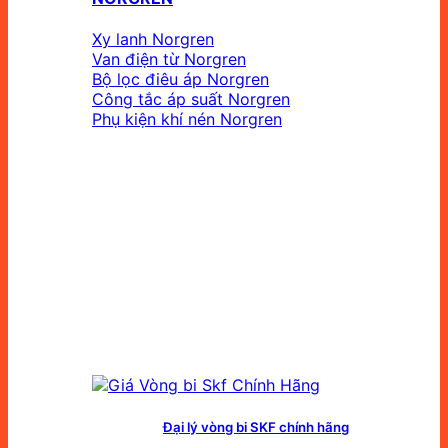
Xy lanh Norgren
Van điện từ Norgren
Bộ lọc điêu áp Norgren
Công tắc áp suất Norgren
Phụ kiện khí nén Norgren
Đại lý vòng bi SKF chính hãng