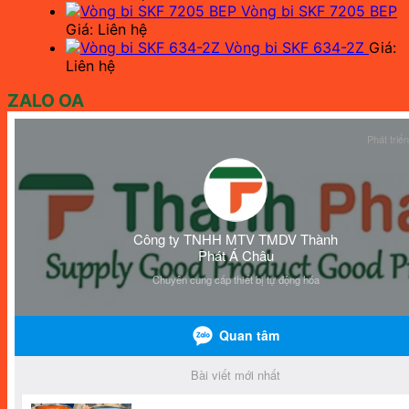
Vòng bi SKF 7205 BEP
Giá: Liên hệ
Vòng bi SKF 634-2Z
Giá:
Liên hệ
ZALO OA