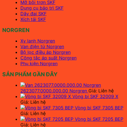
Mỡ bôi trơn SKF
Dụng cụ bảo trì SKF
Dây đai SKF
Xích tải SKF
NORGREN
Xy lanh Norgren
Van điện từ Norgren
Bộ lọc điều áp Norgren
Công tắc áp suất Norgren
Phụ kiện Norgren
SẢN PHẨM GẦN ĐÂY
2623077.0000.000.00 Norgren
Giá: Liên hệ
Vòng bi SKF 32009 X
Giá: Liên hệ
Vòng bi SKF 7305 BEP
Giá: Liên hệ
Vòng bi SKF 7205 BEP
Giá: Liên hệ