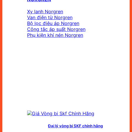
Xy lanh Norgren
Van điện từ Norgren
Bộ lọc điêu áp Norgren
Công tắc áp suất Norgren
Phụ kiện khí nén Norgren
Đại lý vòng bi SKF chính hãng