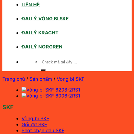
LIÊN HỆ
ĐẠI LÝ VÒNG BI SKF
ĐẠI LÝ KRACHT
ĐẠI LÝ NORGREN
Tìm
kiếm:
Trang chủ
/
Sản phẩm
/
Vòng bi SKF
SKF
Vòng bi SKF
Gối đỡ SKF
Phớt chặn dầu SKF