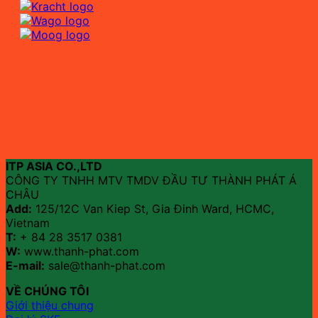
ITP ASIA CO.,LTD
CÔNG TY TNHH MTV TMDV ĐẦU TƯ THÀNH PHÁT Á
CHÂU
Add:
125/12C Van Kiep St, Gia Đinh Ward, HCMC,
Vietnam
T:
+ 84 28 3517 0381
W:
www.thanh-phat.com
E-mail:
sale@thanh-phat.com
VỀ CHÚNG TÔI
Giới thiệu chung