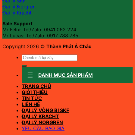
Đại lý SKF
Đại lý Norgren
Đại lý Kracht
Sale Support
Mr Felix: Tel/Zalo:
0941 062 224
Mr Lucas: Tel/Zalo: 0917 788 785
Copyright 2026 ©
Thành Phát Á Châu
Tìm
kiếm:
DANH MỤC SẢN PHẨM
TRANG CHỦ
GIỚI THIỆU
TIN TỨC
LIÊN HỆ
ĐẠI LÝ VÒNG BI SKF
ĐẠI LÝ KRACHT
ĐẠI LÝ NORGREN
YÊU CẦU BÁO GIÁ