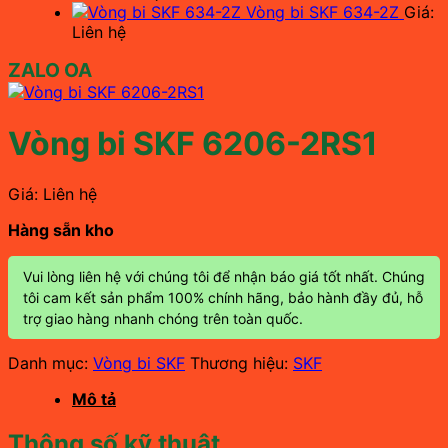
Vòng bi SKF 634-2Z
Giá:
Liên hệ
ZALO OA
Vòng bi SKF 6206-2RS1
Giá: Liên hệ
Hàng sẵn kho
Vui lòng liên hệ với chúng tôi để nhận báo giá tốt nhất. Chúng
tôi cam kết sản phẩm 100% chính hãng, bảo hành đầy đủ, hỗ
trợ giao hàng nhanh chóng trên toàn quốc.
Danh mục:
Vòng bi SKF
Thương hiệu:
SKF
Mô tả
Thông số kỹ thuật