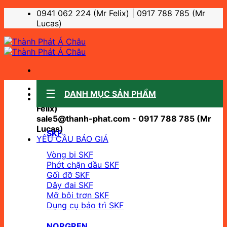
Bỏ
0941 062 224 (Mr Felix) | 0917 788 785 (Mr
qua
Lucas)
nội
dung
Sale support:
DANH MỤC SẢN PHẨM
sale10@thanh-phat.com - 0941 062 224 (Mr
Felix)
sale5@thanh-phat.com - 0917 788 785 (Mr
Lucas)
SKF
YÊU CẦU BÁO GIÁ
Vòng bi SKF
Phớt chặn dầu SKF
Gối đỡ SKF
Dây đai SKF
Mỡ bôi trơn SKF
Dụng cụ bảo trì SKF
NORGREN