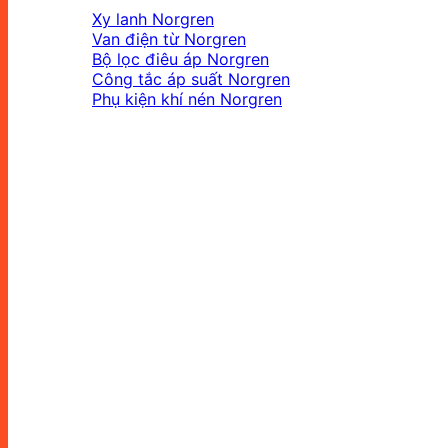
Xy lanh Norgren
Van điện từ Norgren
Bộ lọc điêu áp Norgren
Công tắc áp suất Norgren
Phụ kiện khí nén Norgren