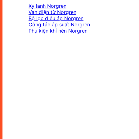
Xy lanh Norgren
Van điện từ Norgren
Bộ lọc điêu áp Norgren
Công tắc áp suất Norgren
Phụ kiện khí nén Norgren