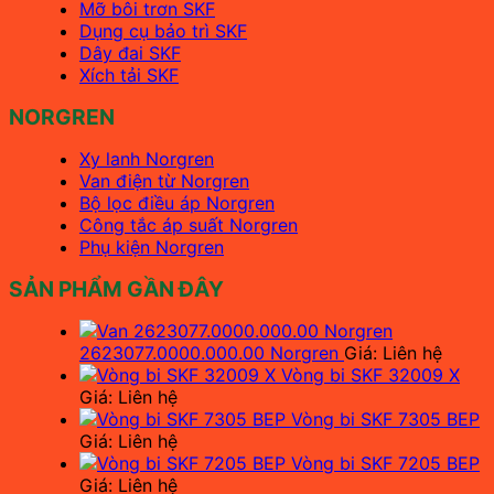
Mỡ bôi trơn SKF
Dụng cụ bảo trì SKF
Dây đai SKF
Xích tải SKF
NORGREN
Xy lanh Norgren
Van điện từ Norgren
Bộ lọc điều áp Norgren
Công tắc áp suất Norgren
Phụ kiện Norgren
SẢN PHẨM GẦN ĐÂY
2623077.0000.000.00 Norgren
Giá: Liên hệ
Vòng bi SKF 32009 X
Giá: Liên hệ
Vòng bi SKF 7305 BEP
Giá: Liên hệ
Vòng bi SKF 7205 BEP
Giá: Liên hệ