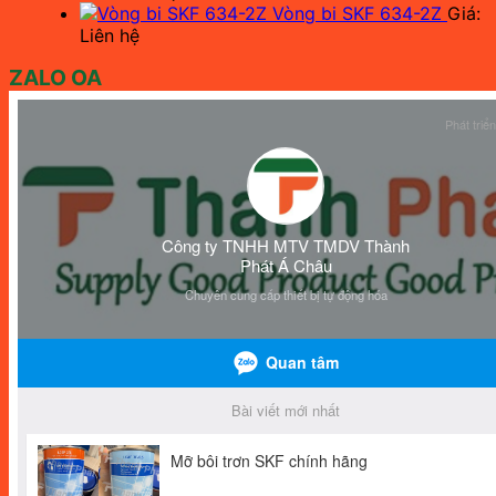
Vòng bi SKF 634-2Z
Giá:
Liên hệ
ZALO OA