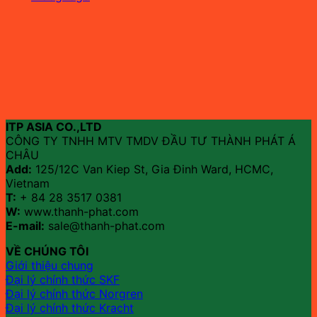
ITP ASIA CO.,LTD
CÔNG TY TNHH MTV TMDV ĐẦU TƯ THÀNH PHÁT Á
CHÂU
Add:
125/12C Van Kiep St, Gia Đinh Ward, HCMC,
Vietnam
T:
+ 84 28 3517 0381
W:
www.thanh-phat.com
E-mail:
sale@thanh-phat.com
VỀ CHÚNG TÔI
Giới thiệu chung
Đại lý chính thức SKF
Đại lý chính thức Norgren
Đại lý chính thức Kracht