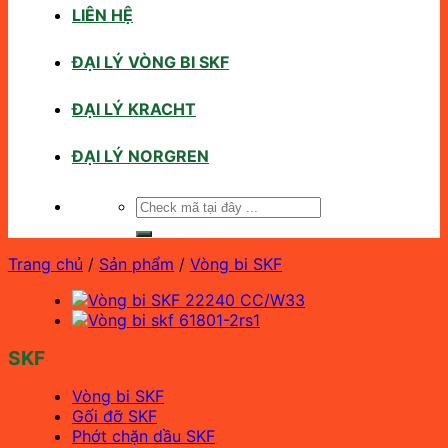
LIÊN HỆ
ĐẠI LÝ VÒNG BI SKF
ĐẠI LÝ KRACHT
ĐẠI LÝ NORGREN
Tìm
kiếm:
Trang chủ
/
Sản phẩm
/
Vòng bi SKF
SKF
Vòng bi SKF
Gối đỡ SKF
Phớt chặn dầu SKF