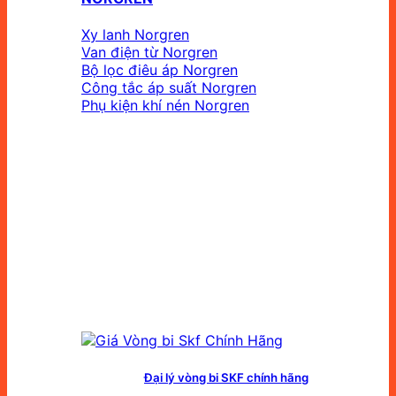
Xy lanh Norgren
Van điện từ Norgren
Bộ lọc điêu áp Norgren
Công tắc áp suất Norgren
Phụ kiện khí nén Norgren
Đại lý vòng bi SKF chính hãng