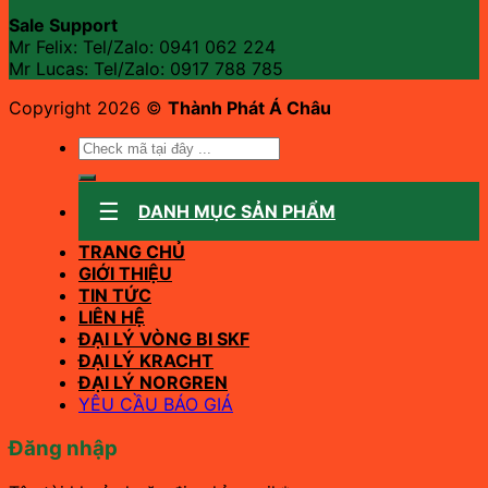
Sale Support
Mr Felix: Tel/Zalo:
0941 062 224
Mr Lucas: Tel/Zalo: 0917 788 785
Copyright 2026 ©
Thành Phát Á Châu
Tìm
kiếm:
DANH MỤC SẢN PHẨM
TRANG CHỦ
GIỚI THIỆU
TIN TỨC
LIÊN HỆ
ĐẠI LÝ VÒNG BI SKF
ĐẠI LÝ KRACHT
ĐẠI LÝ NORGREN
YÊU CẦU BÁO GIÁ
Đăng nhập