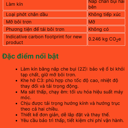
Nắp chắn bụi hai
Làm kín
bên
Loại phớt chắn dầu
Không tiếp xúc
Mỡ bôi trơn
Mỡ
Phương tiện để tái bôi trơn
Không có
Indicative carbon footprint for new
0.246 kg CO
e
2
product
Đặc điểm nổi bật
Làm kín bằng nắp che bụi (2Z): bảo vệ ổ bi khỏi
tạp chất, giữ mỡ bôi trơn.
Khe hở C3: phù hợp cho tốc độ cao, nhiệt độ
thay đổi và tải trọng động.
Ma sát thấp, chạy êm: tối ưu hóa hiệu suất máy
móc.
Chịu được tải trọng hướng kính và hướng trục
theo cả hai chiều.
Thiết kế đơn giản, dễ lắp đặt và thay thế.
Yêu cầu bảo trì thấp, tiết kiệm chi phí vận hành.