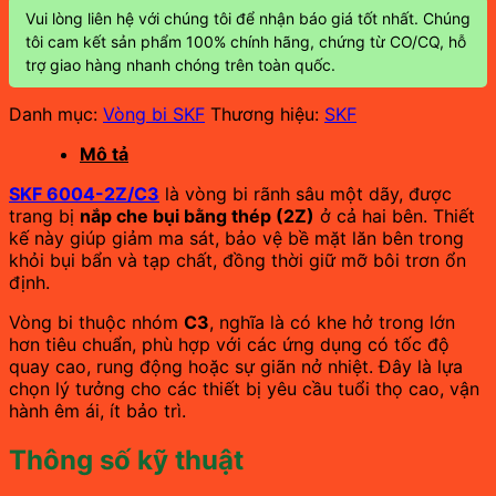
Vui lòng liên hệ với chúng tôi để nhận báo giá tốt nhất. Chúng
tôi cam kết sản phẩm 100% chính hãng, chứng từ CO/CQ, hỗ
trợ giao hàng nhanh chóng trên toàn quốc.
Danh mục:
Vòng bi SKF
Thương hiệu:
SKF
Mô tả
SKF 6004-2Z/C3
là vòng bi rãnh sâu một dãy, được
trang bị
nắp che bụi bằng thép (2Z)
ở cả hai bên. Thiết
kế này giúp giảm ma sát, bảo vệ bề mặt lăn bên trong
khỏi bụi bẩn và tạp chất, đồng thời giữ mỡ bôi trơn ổn
định.
Vòng bi thuộc nhóm
C3
, nghĩa là có khe hở trong lớn
hơn tiêu chuẩn, phù hợp với các ứng dụng có tốc độ
quay cao, rung động hoặc sự giãn nở nhiệt. Đây là lựa
chọn lý tưởng cho các thiết bị yêu cầu tuổi thọ cao, vận
hành êm ái, ít bảo trì.
Thông số kỹ thuật