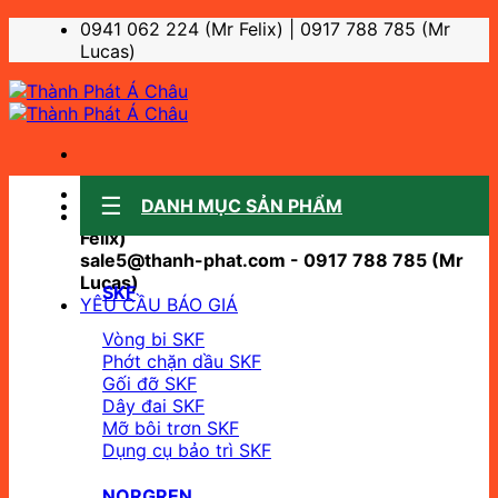
Bỏ
0941 062 224 (Mr Felix) | 0917 788 785 (Mr
qua
Lucas)
nội
dung
Sale support:
DANH MỤC SẢN PHẨM
sale10@thanh-phat.com - 0941 062 224 (Mr
Felix)
sale5@thanh-phat.com - 0917 788 785 (Mr
Lucas)
SKF
YÊU CẦU BÁO GIÁ
Vòng bi SKF
Phớt chặn dầu SKF
Gối đỡ SKF
Dây đai SKF
Mỡ bôi trơn SKF
Dụng cụ bảo trì SKF
NORGREN