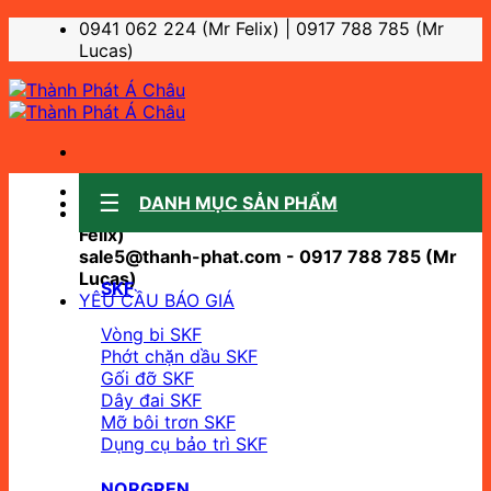
Bỏ
0941 062 224 (Mr Felix) | 0917 788 785 (Mr
qua
Lucas)
nội
dung
Sale support:
DANH MỤC SẢN PHẨM
sale10@thanh-phat.com - 0941 062 224 (Mr
Felix)
sale5@thanh-phat.com - 0917 788 785 (Mr
Lucas)
SKF
YÊU CẦU BÁO GIÁ
Vòng bi SKF
Phớt chặn dầu SKF
Gối đỡ SKF
Dây đai SKF
Mỡ bôi trơn SKF
Dụng cụ bảo trì SKF
NORGREN