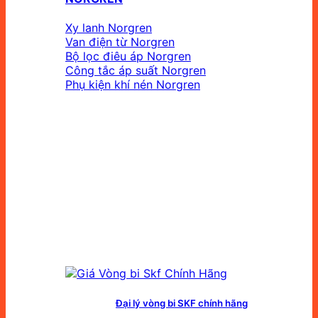
Xy lanh Norgren
Van điện từ Norgren
Bộ lọc điêu áp Norgren
Công tắc áp suất Norgren
Phụ kiện khí nén Norgren
Đại lý vòng bi SKF chính hãng