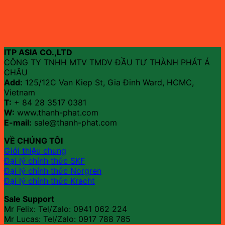
ITP ASIA CO.,LTD
CÔNG TY TNHH MTV TMDV ĐẦU TƯ THÀNH PHÁT Á
CHÂU
Add:
125/12C Van Kiep St, Gia Đinh Ward, HCMC,
Vietnam
T:
+ 84 28 3517 0381
W:
www.thanh-phat.com
E-mail:
sale@thanh-phat.com
VỀ CHÚNG TÔI
Giới thiệu chung
Đại lý chính thức SKF
Đại lý chính thức Norgren
Đại lý chính thức Kracht
Sale Support
Mr Felix: Tel/Zalo:
0941 062 224
Mr Lucas: Tel/Zalo: 0917 788 785