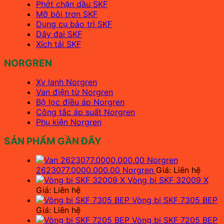
Phớt chặn dầu SKF
Mỡ bôi trơn SKF
Dụng cụ bảo trì SKF
Dây đai SKF
Xích tải SKF
NORGREN
Xy lanh Norgren
Van điện từ Norgren
Bộ lọc điều áp Norgren
Công tắc áp suất Norgren
Phụ kiện Norgren
SẢN PHẨM GẦN ĐÂY
2623077.0000.000.00 Norgren
Giá: Liên hệ
Vòng bi SKF 32009 X
Giá: Liên hệ
Vòng bi SKF 7305 BEP
Giá: Liên hệ
Vòng bi SKF 7205 BEP