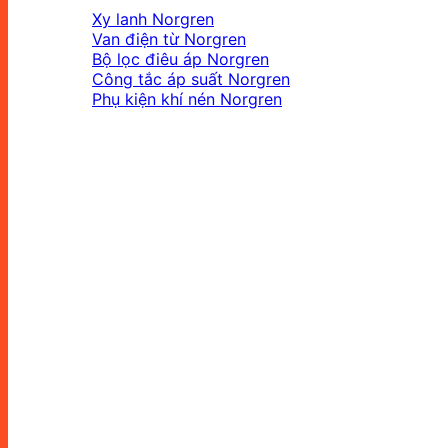
Xy lanh Norgren
Van điện từ Norgren
Bộ lọc điêu áp Norgren
Công tắc áp suất Norgren
Phụ kiện khí nén Norgren