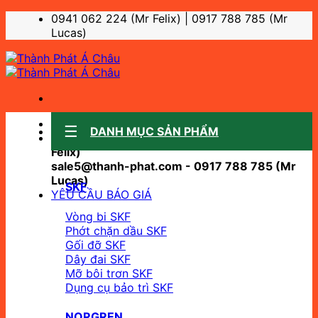
Bỏ
0941 062 224 (Mr Felix) | 0917 788 785 (Mr
qua
Lucas)
nội
dung
Sale support:
DANH MỤC SẢN PHẨM
sale10@thanh-phat.com - 0941 062 224 (Mr
Felix)
sale5@thanh-phat.com - 0917 788 785 (Mr
Lucas)
SKF
YÊU CẦU BÁO GIÁ
Vòng bi SKF
Phớt chặn dầu SKF
Gối đỡ SKF
Dây đai SKF
Mỡ bôi trơn SKF
Dụng cụ bảo trì SKF
NORGREN