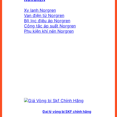
Xy lanh Norgren
Van điện từ Norgren
Bộ lọc điêu áp Norgren
Công tắc áp suất Norgren
Phụ kiện khí nén Norgren
Đại lý vòng bi SKF chính hãng