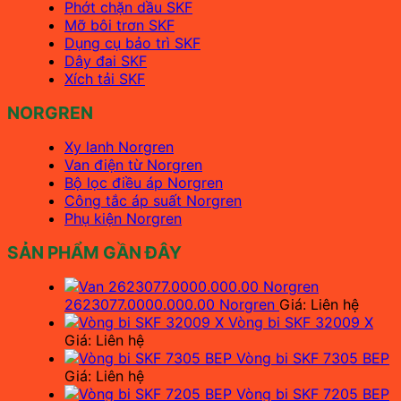
Phớt chặn dầu SKF
Mỡ bôi trơn SKF
Dụng cụ bảo trì SKF
Dây đai SKF
Xích tải SKF
NORGREN
Xy lanh Norgren
Van điện từ Norgren
Bộ lọc điều áp Norgren
Công tắc áp suất Norgren
Phụ kiện Norgren
SẢN PHẨM GẦN ĐÂY
2623077.0000.000.00 Norgren
Giá: Liên hệ
Vòng bi SKF 32009 X
Giá: Liên hệ
Vòng bi SKF 7305 BEP
Giá: Liên hệ
Vòng bi SKF 7205 BEP