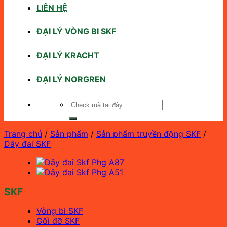
LIÊN HỆ
ĐẠI LÝ VÒNG BI SKF
ĐẠI LÝ KRACHT
ĐẠI LÝ NORGREN
Tìm
kiếm:
Trang chủ
/
Sản phẩm
/
Sản phẩm truyền động SKF
/
Dây đai SKF
SKF
Vòng bi SKF
Gối đỡ SKF