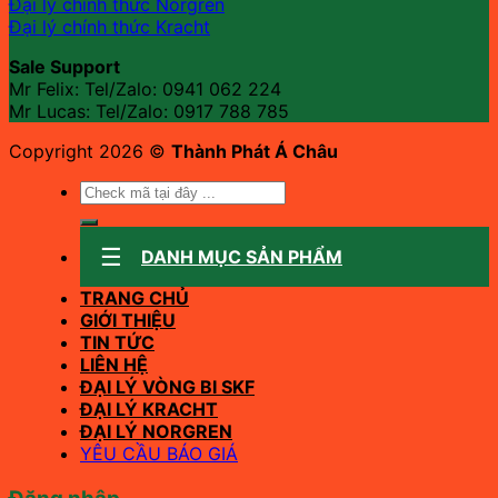
Đại lý chính thức Norgren
Đại lý chính thức Kracht
Sale Support
Mr Felix: Tel/Zalo:
0941 062 224
Mr Lucas: Tel/Zalo: 0917 788 785
Copyright 2026 ©
Thành Phát Á Châu
Tìm
kiếm:
DANH MỤC SẢN PHẨM
TRANG CHỦ
GIỚI THIỆU
TIN TỨC
LIÊN HỆ
ĐẠI LÝ VÒNG BI SKF
ĐẠI LÝ KRACHT
ĐẠI LÝ NORGREN
YÊU CẦU BÁO GIÁ