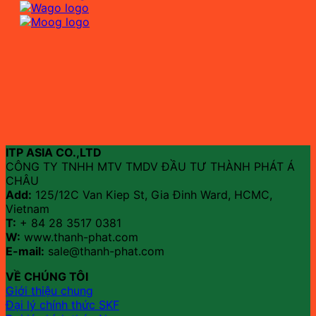
ITP ASIA CO.,LTD
CÔNG TY TNHH MTV TMDV ĐẦU TƯ THÀNH PHÁT Á
CHÂU
Add:
125/12C Van Kiep St, Gia Đinh Ward, HCMC,
Vietnam
T:
+ 84 28 3517 0381
W:
www.thanh-phat.com
E-mail:
sale@thanh-phat.com
VỀ CHÚNG TÔI
Giới thiệu chung
Đại lý chính thức SKF