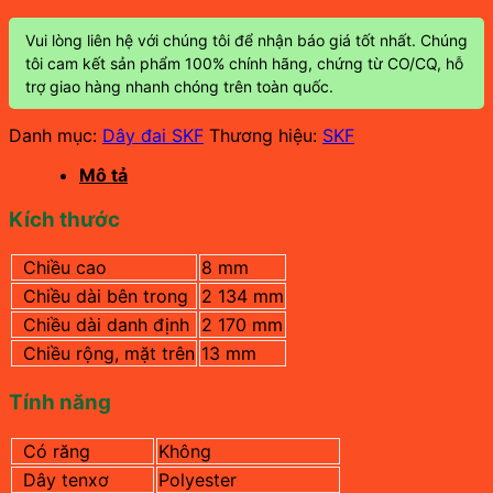
Vui lòng liên hệ với chúng tôi để nhận báo giá tốt nhất. Chúng
tôi cam kết sản phẩm 100% chính hãng, chứng từ CO/CQ, hỗ
trợ giao hàng nhanh chóng trên toàn quốc.
Danh mục:
Dây đai SKF
Thương hiệu:
SKF
Mô tả
Kích thước
Chiều cao
8 mm
Chiều dài bên trong
2 134 mm
Chiều dài danh định
2 170 mm
Chiều rộng, mặt trên
13
mm
Tính năng
Có răng
Không
Dây tenxơ
Polyester