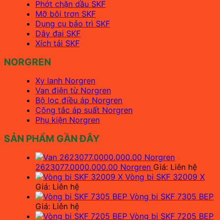
Phớt chặn dầu SKF
Mỡ bôi trơn SKF
Dụng cụ bảo trì SKF
Dây đai SKF
Xích tải SKF
NORGREN
Xy lanh Norgren
Van điện từ Norgren
Bộ lọc điều áp Norgren
Công tắc áp suất Norgren
Phụ kiện Norgren
SẢN PHẨM GẦN ĐÂY
2623077.0000.000.00 Norgren
Giá: Liên hệ
Vòng bi SKF 32009 X
Giá: Liên hệ
Vòng bi SKF 7305 BEP
Giá: Liên hệ
Vòng bi SKF 7205 BEP