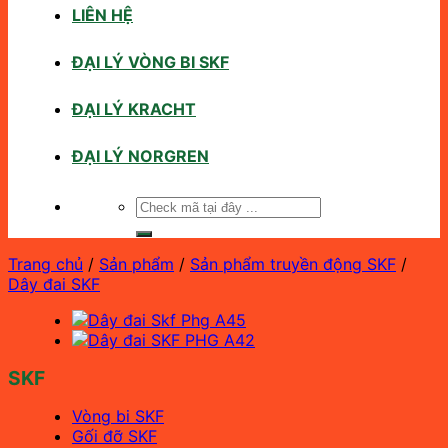
LIÊN HỆ
ĐẠI LÝ VÒNG BI SKF
ĐẠI LÝ KRACHT
ĐẠI LÝ NORGREN
Tìm
kiếm:
Trang chủ
/
Sản phẩm
/
Sản phẩm truyền động SKF
/
Dây đai SKF
SKF
Vòng bi SKF
Gối đỡ SKF