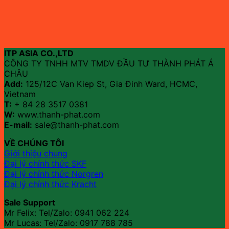
ITP ASIA CO.,LTD
CÔNG TY TNHH MTV TMDV ĐẦU TƯ THÀNH PHÁT Á
CHÂU
Add:
125/12C Van Kiep St, Gia Đinh Ward, HCMC,
Vietnam
T:
+ 84 28 3517 0381
W:
www.thanh-phat.com
E-mail:
sale@thanh-phat.com
VỀ CHÚNG TÔI
Giới thiệu chung
Đại lý chính thức SKF
Đại lý chính thức Norgren
Đại lý chính thức Kracht
Sale Support
Mr Felix: Tel/Zalo:
0941 062 224
Mr Lucas: Tel/Zalo: 0917 788 785