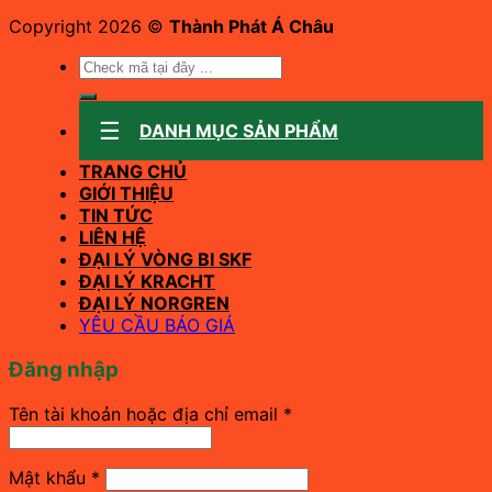
Copyright 2026 ©
Thành Phát Á Châu
Tìm
kiếm:
DANH MỤC SẢN PHẨM
TRANG CHỦ
GIỚI THIỆU
TIN TỨC
LIÊN HỆ
ĐẠI LÝ VÒNG BI SKF
ĐẠI LÝ KRACHT
ĐẠI LÝ NORGREN
YÊU CẦU BÁO GIÁ
Đăng nhập
Bắt
Tên tài khoản hoặc địa chỉ email
*
buộc
Bắt
Mật khẩu
*