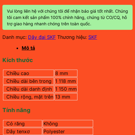
Vui lòng liên hệ với chúng tôi để nhận báo giá tốt nhất. Chúng
tôi cam kết sản phẩm 100% chính hãng, chứng từ CO/CQ, hỗ
trợ giao hàng nhanh chóng trên toàn quốc.
Danh mục:
Dây đai SKF
Thương hiệu:
SKF
Mô tả
Kích thước
Chiều cao
8 mm
Chiều dài bên trong
1 118 mm
Chiều dài danh định
1 150 mm
Chiều rộng, mặt trên
13
mm
Tính năng
Có răng
Không
Dây tenxơ
Polyester