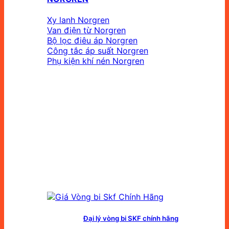
Xy lanh Norgren
Van điện từ Norgren
Bộ lọc điêu áp Norgren
Công tắc áp suất Norgren
Phụ kiện khí nén Norgren
Đại lý vòng bi SKF chính hãng