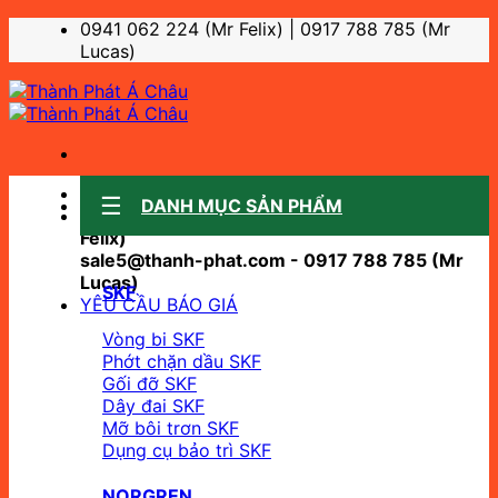
Bỏ
0941 062 224 (Mr Felix) | 0917 788 785 (Mr
qua
Lucas)
nội
dung
Sale support:
DANH MỤC SẢN PHẨM
sale10@thanh-phat.com - 0941 062 224 (Mr
Felix)
sale5@thanh-phat.com - 0917 788 785 (Mr
Lucas)
SKF
YÊU CẦU BÁO GIÁ
Vòng bi SKF
Phớt chặn dầu SKF
Gối đỡ SKF
Dây đai SKF
Mỡ bôi trơn SKF
Dụng cụ bảo trì SKF
NORGREN