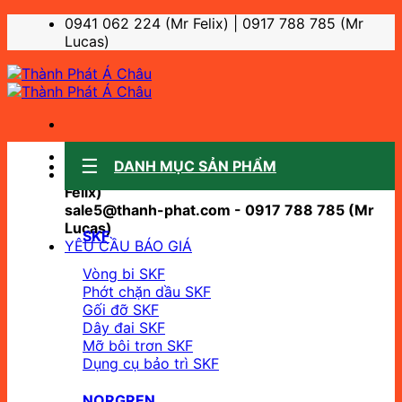
Bỏ
0941 062 224 (Mr Felix) | 0917 788 785 (Mr
qua
Lucas)
nội
dung
Sale support:
DANH MỤC SẢN PHẨM
sale10@thanh-phat.com - 0941 062 224 (Mr
Felix)
sale5@thanh-phat.com - 0917 788 785 (Mr
Lucas)
SKF
YÊU CẦU BÁO GIÁ
Vòng bi SKF
Phớt chặn dầu SKF
Gối đỡ SKF
Dây đai SKF
Mỡ bôi trơn SKF
Dụng cụ bảo trì SKF
NORGREN