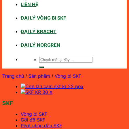
LIÊN HỆ
ĐẠI LÝ VÒNG BI SKF
ĐẠI LÝ KRACHT
ĐẠI LÝ NORGREN
Tìm
kiếm:
Trang chủ
/
Sản phẩm
/
Vòng bi SKF
SKF
Vòng bi SKF
Gối đỡ SKF
Phớt chặn dầu SKF