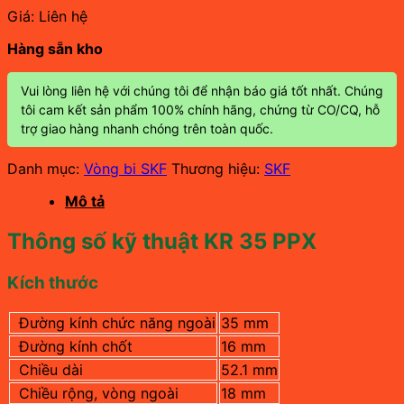
Giá: Liên hệ
Hàng sẵn kho
Vui lòng liên hệ với chúng tôi để nhận báo giá tốt nhất. Chúng
tôi cam kết sản phẩm 100% chính hãng, chứng từ CO/CQ, hỗ
trợ giao hàng nhanh chóng trên toàn quốc.
Danh mục:
Vòng bi SKF
Thương hiệu:
SKF
Mô tả
Thông số kỹ thuật KR 35 PPX
Kích thước
Đường kính chức năng ngoài
35 mm
Đường kính chốt
16 mm
Chiều dài
52.1 mm
Chiều rộng, vòng ngoài
18
mm