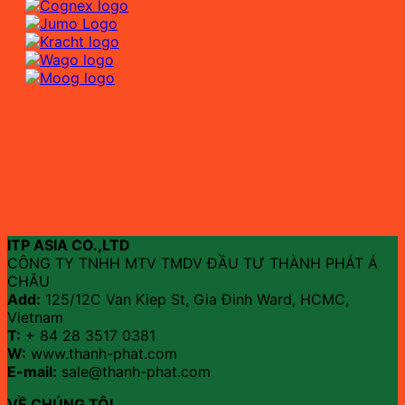
ITP ASIA CO.,LTD
CÔNG TY TNHH MTV TMDV ĐẦU TƯ THÀNH PHÁT Á
CHÂU
Add:
125/12C Van Kiep St, Gia Đinh Ward, HCMC,
Vietnam
T:
+ 84 28 3517 0381
W:
www.thanh-phat.com
E-mail:
sale@thanh-phat.com
VỀ CHÚNG TÔI