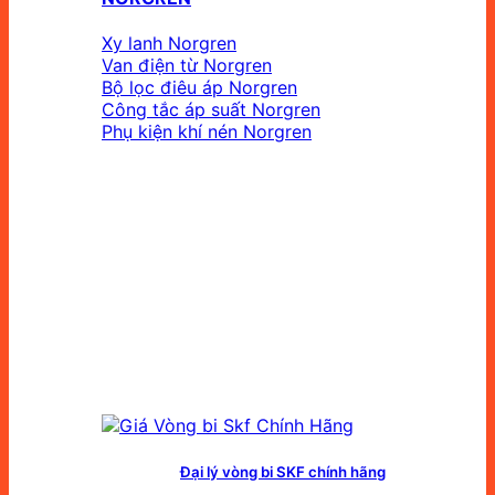
Xy lanh Norgren
Van điện từ Norgren
Bộ lọc điêu áp Norgren
Công tắc áp suất Norgren
Phụ kiện khí nén Norgren
Đại lý vòng bi SKF chính hãng