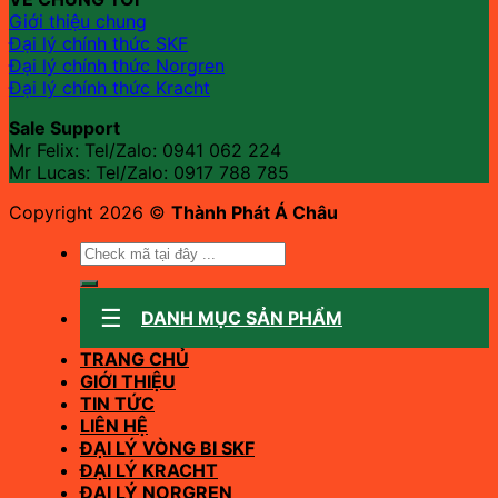
Giới thiệu chung
Đại lý chính thức SKF
Đại lý chính thức Norgren
Đại lý chính thức Kracht
Sale Support
Mr Felix: Tel/Zalo:
0941 062 224
Mr Lucas: Tel/Zalo: 0917 788 785
Copyright 2026 ©
Thành Phát Á Châu
Tìm
kiếm:
DANH MỤC SẢN PHẨM
TRANG CHỦ
GIỚI THIỆU
TIN TỨC
LIÊN HỆ
ĐẠI LÝ VÒNG BI SKF
ĐẠI LÝ KRACHT
ĐẠI LÝ NORGREN