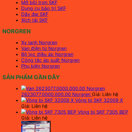
Mỡ bôi trơn SKF
Dụng cụ bảo trì SKF
Dây đai SKF
Xích tải SKF
NORGREN
Xy lanh Norgren
Van điện từ Norgren
Bộ lọc điều áp Norgren
Công tắc áp suất Norgren
Phụ kiện Norgren
SẢN PHẨM GẦN ĐÂY
2623077.0000.000.00 Norgren
Giá: Liên hệ
Vòng bi SKF 32009 X
Giá: Liên hệ
Vòng bi SKF 7305 BEP
Giá: Liên hệ