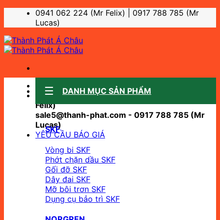
Bỏ
0941 062 224 (Mr Felix) | 0917 788 785 (Mr
qua
Lucas)
nội
dung
Sale support:
DANH MỤC SẢN PHẨM
sale10@thanh-phat.com - 0941 062 224 (Mr
Felix)
sale5@thanh-phat.com - 0917 788 785 (Mr
Lucas)
SKF
YÊU CẦU BÁO GIÁ
Vòng bi SKF
Phớt chặn dầu SKF
Gối đỡ SKF
Dây đai SKF
Mỡ bôi trơn SKF
Dụng cụ bảo trì SKF
NORGREN