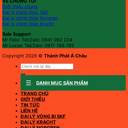
VỀ CHÚNG TÔI
Giới thiệu chung
Đại lý chính thức SKF
Đại lý chính thức Norgren
Đại lý chính thức Kracht
Sale Support
Mr Felix: Tel/Zalo:
0941 062 224
Mr Lucas: Tel/Zalo: 0917 788 785
Copyright 2026 ©
Thành Phát Á Châu
Tìm
kiếm:
DANH MỤC SẢN PHẨM
TRANG CHỦ
GIỚI THIỆU
TIN TỨC
LIÊN HỆ
ĐẠI LÝ VÒNG BI SKF
ĐẠI LÝ KRACHT
ĐẠI LÝ NORGREN