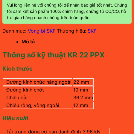
Vui lòng liên hệ với chúng tôi để nhận báo giá tốt nhất. Chúng
tôi cam kết sản phẩm 100% chính hãng, chứng từ CO/CQ, hỗ
trợ giao hàng nhanh chóng trên toàn quốc.
Danh mục:
Vòng bi SKF
Thương hiệu:
SKF
Mô tả
Thông số kỹ thuật KR 22 PPX
Kích thước
Đường kính chức năng ngoài
22 mm
Đường kính chốt
10 mm
Chiều dài
36.2 mm
Chiều rộng, vòng ngoài
12
mm
Hiệu suất
Tải trọng động cơ bản danh định
3.96
kN