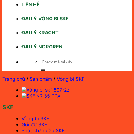
LIÊN HỆ
ĐẠI LÝ VÒNG BI SKF
ĐẠI LÝ KRACHT
ĐẠI LÝ NORGREN
Tìm
kiếm:
Trang chủ
/
Sản phẩm
/
Vòng bi SKF
SKF
Vòng bi SKF
Gối đỡ SKF
Phớt chặn dầu SKF