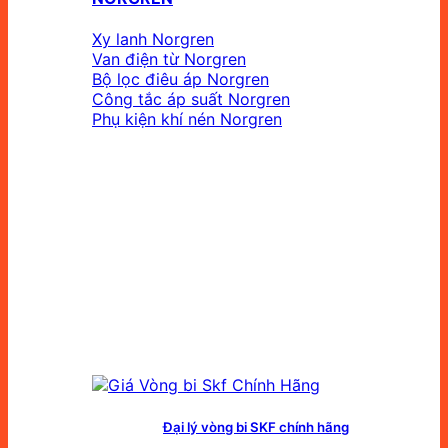
Xy lanh Norgren
Van điện từ Norgren
Bộ lọc điêu áp Norgren
Công tắc áp suất Norgren
Phụ kiện khí nén Norgren
Đại lý vòng bi SKF chính hãng