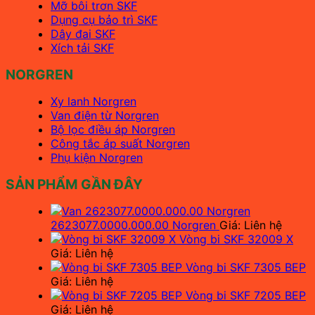
Mỡ bôi trơn SKF
Dụng cụ bảo trì SKF
Dây đai SKF
Xích tải SKF
NORGREN
Xy lanh Norgren
Van điện từ Norgren
Bộ lọc điều áp Norgren
Công tắc áp suất Norgren
Phụ kiện Norgren
SẢN PHẨM GẦN ĐÂY
2623077.0000.000.00 Norgren
Giá: Liên hệ
Vòng bi SKF 32009 X
Giá: Liên hệ
Vòng bi SKF 7305 BEP
Giá: Liên hệ
Vòng bi SKF 7205 BEP
Giá: Liên hệ