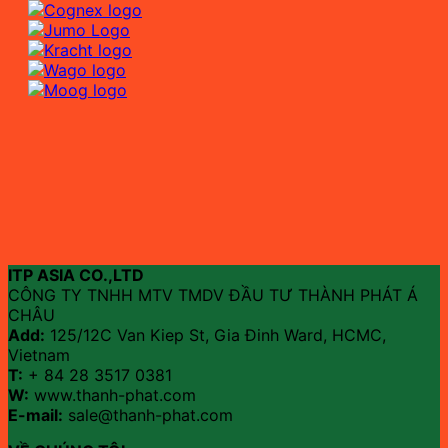
ITP ASIA CO.,LTD
CÔNG TY TNHH MTV TMDV ĐẦU TƯ THÀNH PHÁT Á
CHÂU
Add:
125/12C Van Kiep St, Gia Đinh Ward, HCMC,
Vietnam
T:
+ 84 28 3517 0381
W:
www.thanh-phat.com
E-mail:
sale@thanh-phat.com