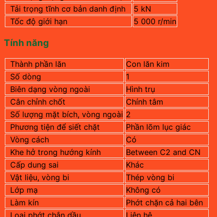
Tải trọng tĩnh cơ bản danh định
5 kN
Tốc độ giới hạn
5 000
r/min
Tính năng
Thành phần lăn
Con lăn kim
Số dòng
1
Biên dạng vòng ngoài
Hình trụ
Cân chỉnh chốt
Chính tâm
Số lượng mặt bích, vòng ngoài
2
Phương tiện để siết chặt
Phần lõm lục giác
Vòng cách
Có
Khe hở trong hướng kính
Between C2 and CN
Cấp dung sai
Khác
Vật liệu, vòng bi
Thép vòng bi
Lớp mạ
Không có
Làm kín
Phớt chặn cả hai bên
Loại phớt chắn dầu
Liên hệ