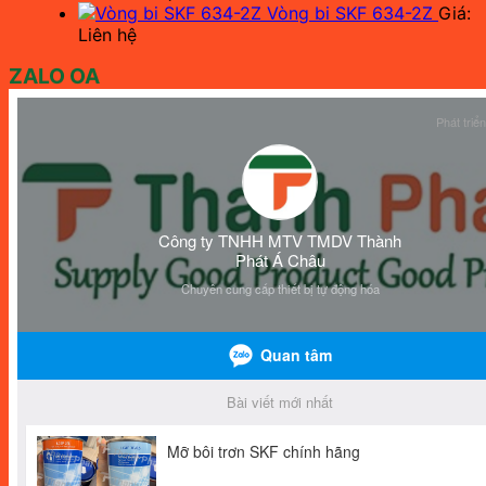
Vòng bi SKF 634-2Z
Giá:
Liên hệ
ZALO OA