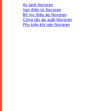
Xy lanh Norgren
Van điện từ Norgren
Bộ lọc điêu áp Norgren
Công tắc áp suất Norgren
Phụ kiện khí nén Norgren