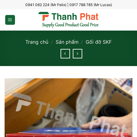
Bỏ
0941 062 224 (Mr Felix) | 0917 788 785 (Mr Lucas)
qua
nội
dung
Trang chủ
/
Sản phẩm
/
Gối đỡ SKF