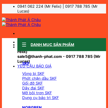
Bỏ
0941 062 224 (Mr Felix) | 0917 788 785 (Mr
qua
Lucas)
nội
dung
Sale support:
DANH MỤC SẢN PHẨM
sale10@thanh-phat.com - 0941 062 224 (Mr
Felix)
sale5@thanh-phat.com - 0917 788 785 (Mr
Lucas)
SKF
YÊU CẦU BÁO GIÁ
Vòng bi SKF
Phớt chặn dầu SKF
Gối đỡ SKF
Dây đai SKF
Mỡ bôi trơn SKF
Dụng cụ bảo trì SKF
NORGREN