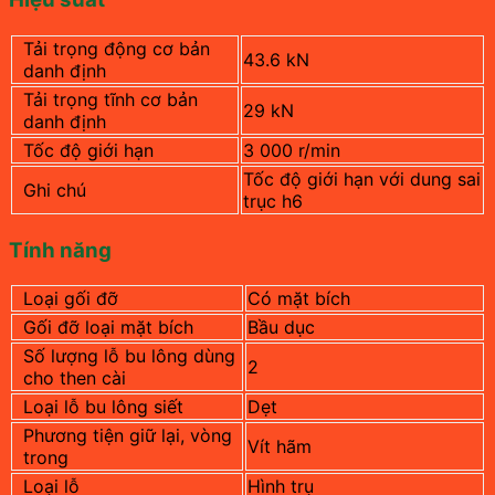
Tải trọng động cơ bản
43.6 kN
danh định
Tải trọng tĩnh cơ bản
29 kN
danh định
Tốc độ giới hạn
3 000 r/min
Tốc độ giới hạn với dung sai
Ghi chú
trục h6
Tính năng
Loại gối đỡ
Có mặt bích
Gối đỡ loại mặt bích
Bầu dục
Số lượng lỗ bu lông dùng
2
cho then cài
Loại lỗ bu lông siết
Dẹt
Phương tiện giữ lại, vòng
Vít hãm
trong
Loại lỗ
Hình trụ