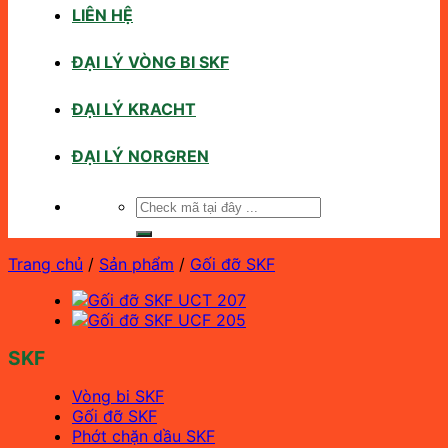
LIÊN HỆ
ĐẠI LÝ VÒNG BI SKF
ĐẠI LÝ KRACHT
ĐẠI LÝ NORGREN
Tìm
kiếm:
Trang chủ
/
Sản phẩm
/
Gối đỡ SKF
SKF
Vòng bi SKF
Gối đỡ SKF
Phớt chặn dầu SKF