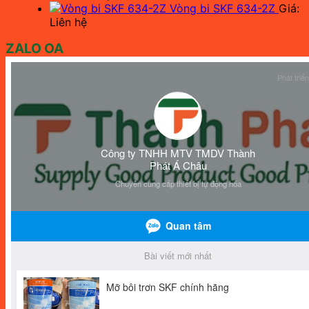
Vòng bi SKF 634-2Z
Giá:
Liên hệ
ZALO OA