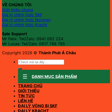
VỀ CHÚNG TÔI
Giới thiệu chung
Đại lý chính thức SKF
Đại lý chính thức Norgren
Đại lý chính thức Kracht
Sale Support
Mr Felix: Tel/Zalo:
0941 062 224
Mr Lucas: Tel/Zalo: 0917 788 785
Copyright 2026 ©
Thành Phát Á Châu
Tìm
kiếm:
DANH MỤC SẢN PHẨM
TRANG CHỦ
GIỚI THIỆU
TIN TỨC
LIÊN HỆ
ĐẠI LÝ VÒNG BI SKF
ĐẠI LÝ KRACHT