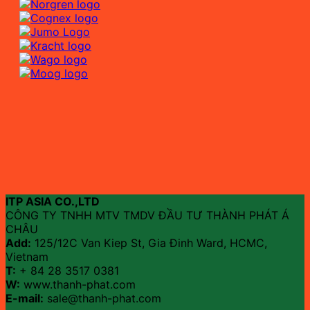
ITP ASIA CO.,LTD
CÔNG TY TNHH MTV TMDV ĐẦU TƯ THÀNH PHÁT Á
CHÂU
Add:
125/12C Van Kiep St, Gia Đinh Ward, HCMC,
Vietnam
T:
+ 84 28 3517 0381
W:
www.thanh-phat.com
E-mail:
sale@thanh-phat.com