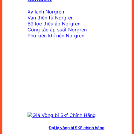
Xy lanh Norgren
Van điện từ Norgren
Bộ lọc điêu áp Norgren
Công tắc áp suất Norgren
Phụ kiện khí nén Norgren
Đại lý vòng bi SKF chính hãng