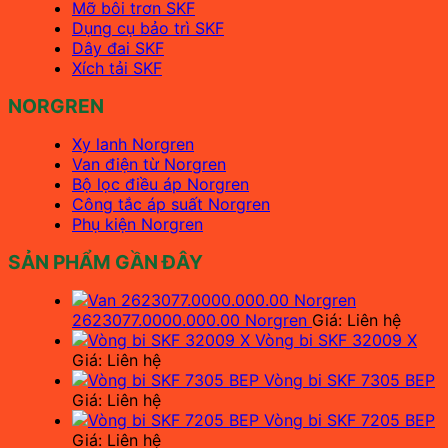
Mỡ bôi trơn SKF
Dụng cụ bảo trì SKF
Dây đai SKF
Xích tải SKF
NORGREN
Xy lanh Norgren
Van điện từ Norgren
Bộ lọc điều áp Norgren
Công tắc áp suất Norgren
Phụ kiện Norgren
SẢN PHẨM GẦN ĐÂY
2623077.0000.000.00 Norgren
Giá: Liên hệ
Vòng bi SKF 32009 X
Giá: Liên hệ
Vòng bi SKF 7305 BEP
Giá: Liên hệ
Vòng bi SKF 7205 BEP
Giá: Liên hệ