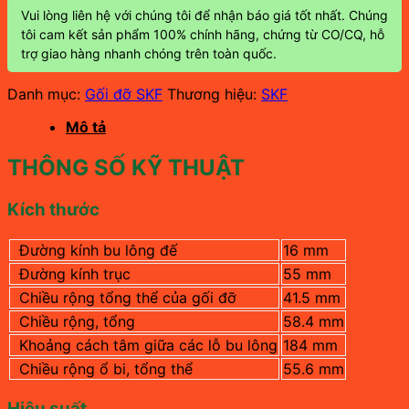
Vui lòng liên hệ với chúng tôi để nhận báo giá tốt nhất. Chúng
tôi cam kết sản phẩm 100% chính hãng, chứng từ CO/CQ, hỗ
trợ giao hàng nhanh chóng trên toàn quốc.
Danh mục:
Gối đỡ SKF
Thương hiệu:
SKF
Mô tả
THÔNG SỐ KỸ THUẬT
Kích thước
Đường kính bu lông đế
16 mm
Đường kính trục
55 mm
Chiều rộng tổng thể của gối đỡ
41.5 mm
Chiều rộng, tổng
58.4 mm
Khoảng cách tâm giữa các lỗ bu lông
184
mm
Chiều rộng ổ bi, tổng thể
55.6 mm
Hiệu suất