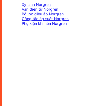
Xy lanh Norgren
Van điện từ Norgren
Bộ lọc điêu áp Norgren
Công tắc áp suất Norgren
Phụ kiện khí nén Norgren