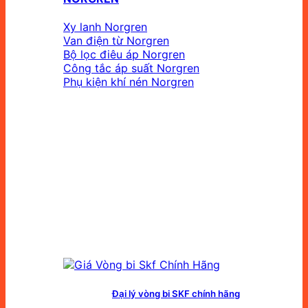
Xy lanh Norgren
Van điện từ Norgren
Bộ lọc điêu áp Norgren
Công tắc áp suất Norgren
Phụ kiện khí nén Norgren
Đại lý vòng bi SKF chính hãng