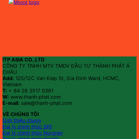
ITP ASIA CO.,LTD
CÔNG TY TNHH MTV TMDV ĐẦU TƯ THÀNH PHÁT Á
CHÂU
Add:
125/12C Van Kiep St, Gia Đinh Ward, HCMC,
Vietnam
T:
+ 84 28 3517 0381
W:
www.thanh-phat.com
E-mail:
sale@thanh-phat.com
VỀ CHÚNG TÔI
Giới thiệu chung
Đại lý chính thức SKF
Đại lý chính thức Norgren
Đại lý chính thức Kracht