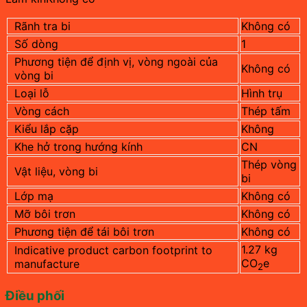
Rãnh tra bi
Không có
Số dòng
1
Phương tiện để định vị, vòng ngoài của
Không có
vòng bi
Loại lỗ
Hình trụ
Vòng cách
Thép tấm
Kiểu lắp cặp
Không
Khe hở trong hướng kính
CN
Thép vòng
Vật liệu, vòng bi
bi
Lớp mạ
Không có
Mỡ bôi trơn
Không có
Phương tiện để tái bôi trơn
Không có
1.27 kg
Indicative product carbon footprint to
CO
e
manufacture
2
Điều phối