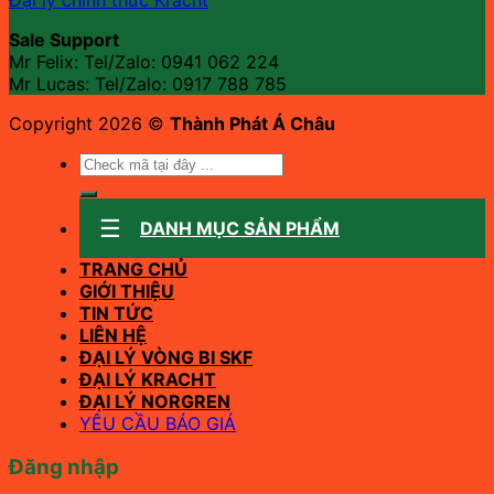
Sale Support
Mr Felix: Tel/Zalo:
0941 062 224
Mr Lucas: Tel/Zalo: 0917 788 785
Copyright 2026 ©
Thành Phát Á Châu
Tìm
kiếm:
DANH MỤC SẢN PHẨM
TRANG CHỦ
GIỚI THIỆU
TIN TỨC
LIÊN HỆ
ĐẠI LÝ VÒNG BI SKF
ĐẠI LÝ KRACHT
ĐẠI LÝ NORGREN
YÊU CẦU BÁO GIÁ
Đăng nhập