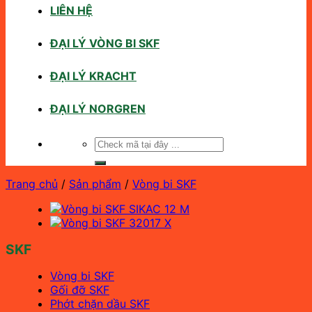
LIÊN HỆ
ĐẠI LÝ VÒNG BI SKF
ĐẠI LÝ KRACHT
ĐẠI LÝ NORGREN
Tìm
kiếm:
Trang chủ
/
Sản phẩm
/
Vòng bi SKF
SKF
Vòng bi SKF
Gối đỡ SKF
Phớt chặn dầu SKF