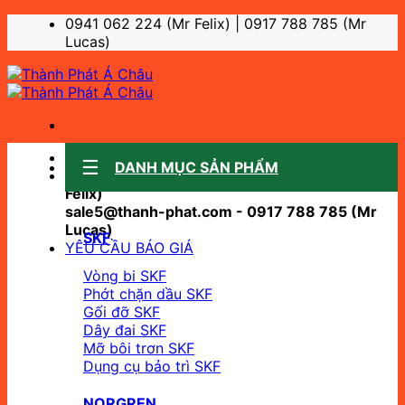
Bỏ
0941 062 224 (Mr Felix) | 0917 788 785 (Mr
qua
Lucas)
nội
dung
Sale support:
DANH MỤC SẢN PHẨM
sale10@thanh-phat.com - 0941 062 224 (Mr
Felix)
sale5@thanh-phat.com - 0917 788 785 (Mr
Lucas)
SKF
YÊU CẦU BÁO GIÁ
Vòng bi SKF
Phớt chặn dầu SKF
Gối đỡ SKF
Dây đai SKF
Mỡ bôi trơn SKF
Dụng cụ bảo trì SKF
NORGREN