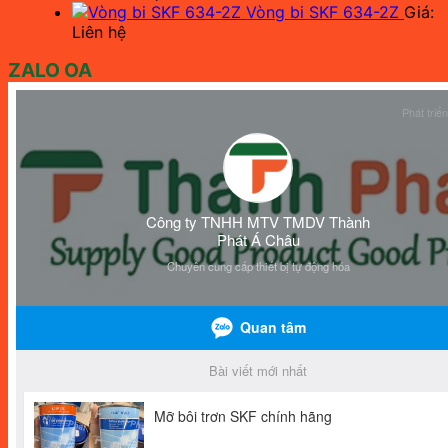
Vòng bi SKF 634-2Z
Giá:
Liên hệ
ZALO OA