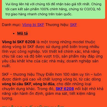
Vui lòng liên hệ với chúng tôi để nhận báo giá tốt nhất. Chúng
tôi cam kết sản phẩm 100% chính hãng, chứng từ CO/CQ, hỗ
trợ giao hàng nhanh chóng trên toàn quốc.
Danh mục:
Vòng bi SKF
Thương hiệu:
SKF
Mô tả
Vòng bi SKF 6208
là một trong những model thuộc
dòng vòng bi SKF được sử dụng phổ biến trong nhiều
lĩnh vực công nghiệp. Với thiết kế chính xác, khả năng
chịu tải cao và độ bền vượt trội, sản phẩm này đáp ứng
yêu cầu khắt khe của các nhà máy, doanh nghiệp sản
xuất.
SKF – thương hiệu Thụy Điển hơn 100 năm uy tín – luôn
được đánh giá cao về chất lượng vòng bi, từ các dòng
vòng bi cầu SKF, vòng bi đũa
, cho đến những loại
chuyên dụng khác. Trong đó,
SKF 6208
nổi bật nhờ khả
năng vận hành ổn định, giảm ma sát, tiết kiệm năng
lượng.