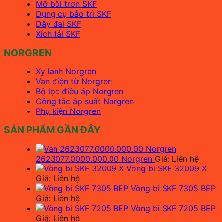
Mỡ bôi trơn SKF
Dụng cụ bảo trì SKF
Dây đai SKF
Xích tải SKF
NORGREN
Xy lanh Norgren
Van điện từ Norgren
Bộ lọc điều áp Norgren
Công tắc áp suất Norgren
Phụ kiện Norgren
SẢN PHẨM GẦN ĐÂY
2623077.0000.000.00 Norgren
Giá: Liên hệ
Vòng bi SKF 32009 X
Giá: Liên hệ
Vòng bi SKF 7305 BEP
Giá: Liên hệ
Vòng bi SKF 7205 BEP
Giá: Liên hệ