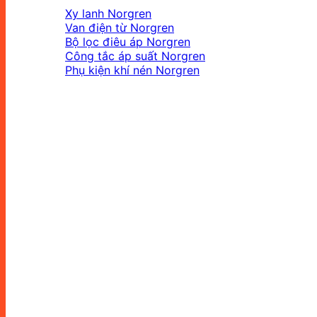
Xy lanh Norgren
Van điện từ Norgren
Bộ lọc điêu áp Norgren
Công tắc áp suất Norgren
Phụ kiện khí nén Norgren