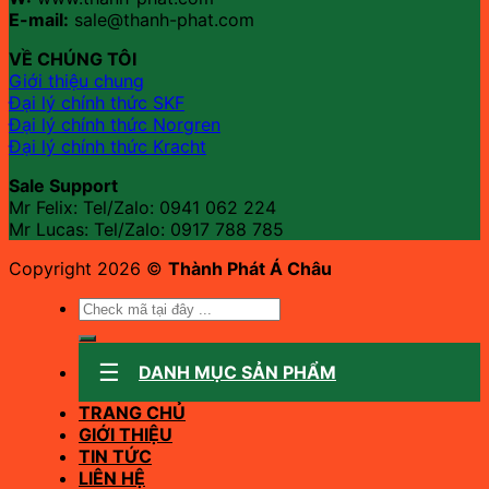
E-mail:
sale@thanh-phat.com
VỀ CHÚNG TÔI
Giới thiệu chung
Đại lý chính thức SKF
Đại lý chính thức Norgren
Đại lý chính thức Kracht
Sale Support
Mr Felix: Tel/Zalo:
0941 062 224
Mr Lucas: Tel/Zalo: 0917 788 785
Copyright 2026 ©
Thành Phát Á Châu
Tìm
kiếm:
DANH MỤC SẢN PHẨM
TRANG CHỦ
GIỚI THIỆU
TIN TỨC
LIÊN HỆ