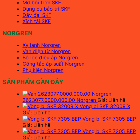
Mỡ bôi trơn SKF
Dụng cụ bảo trì SKF
Dây đai SKF
Xích tải SKF
NORGREN
Xy lanh Norgren
Van điện từ Norgren
Bộ lọc điều áp Norgren
Công tắc áp suất Norgren
Phụ kiện Norgren
SẢN PHẨM GẦN ĐÂY
2623077.0000.000.00 Norgren
Giá: Liên hệ
Vòng bi SKF 32009 X
Giá: Liên hệ
Vòng bi SKF 7305 BEP
Giá: Liên hệ
Vòng bi SKF 7205 BEP
Giá: Liên hệ