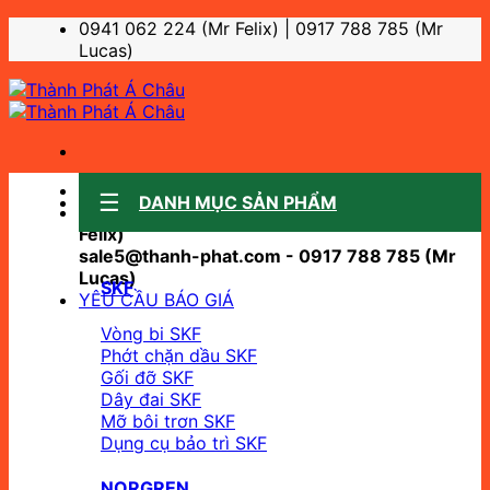
Bỏ
0941 062 224 (Mr Felix) | 0917 788 785 (Mr
qua
Lucas)
nội
dung
Sale support:
DANH MỤC SẢN PHẨM
sale10@thanh-phat.com - 0941 062 224 (Mr
Felix)
sale5@thanh-phat.com - 0917 788 785 (Mr
Lucas)
SKF
YÊU CẦU BÁO GIÁ
Vòng bi SKF
Phớt chặn dầu SKF
Gối đỡ SKF
Dây đai SKF
Mỡ bôi trơn SKF
Dụng cụ bảo trì SKF
NORGREN