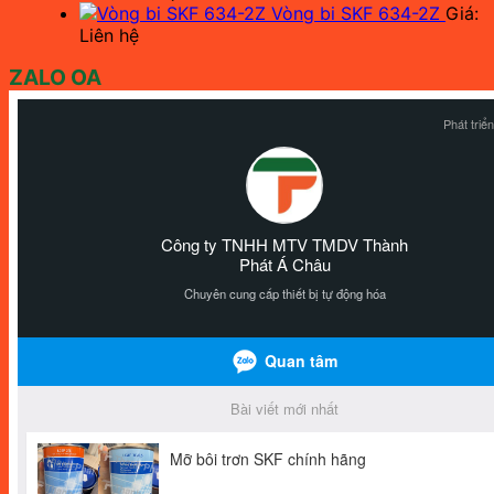
Vòng bi SKF 634-2Z
Giá:
Liên hệ
ZALO OA