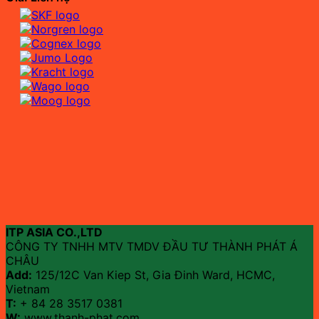
ITP ASIA CO.,LTD
CÔNG TY TNHH MTV TMDV ĐẦU TƯ THÀNH PHÁT Á
CHÂU
Add:
125/12C Van Kiep St, Gia Đinh Ward, HCMC,
Vietnam
T:
+ 84 28 3517 0381
W:
www.thanh-phat.com