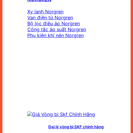
Xy lanh Norgren
Van điện từ Norgren
Bộ lọc điêu áp Norgren
Công tắc áp suất Norgren
Phụ kiện khí nén Norgren
Đại lý vòng bi SKF chính hãng