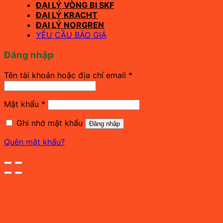
ĐẠI LÝ VÒNG BI SKF
ĐẠI LÝ KRACHT
ĐẠI LÝ NORGREN
YÊU CẦU BÁO GIÁ
Đăng nhập
Bắt
Tên tài khoản hoặc địa chỉ email
*
buộc
Bắt
Mật khẩu
*
buộc
Ghi nhớ mật khẩu
Đăng nhập
Quên mật khẩu?