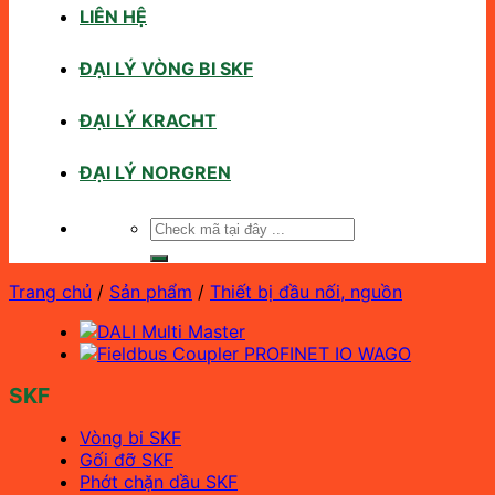
LIÊN HỆ
ĐẠI LÝ VÒNG BI SKF
ĐẠI LÝ KRACHT
ĐẠI LÝ NORGREN
Tìm
kiếm:
Trang chủ
/
Sản phẩm
/
Thiết bị đầu nối, nguồn
SKF
Vòng bi SKF
Gối đỡ SKF
Phớt chặn dầu SKF